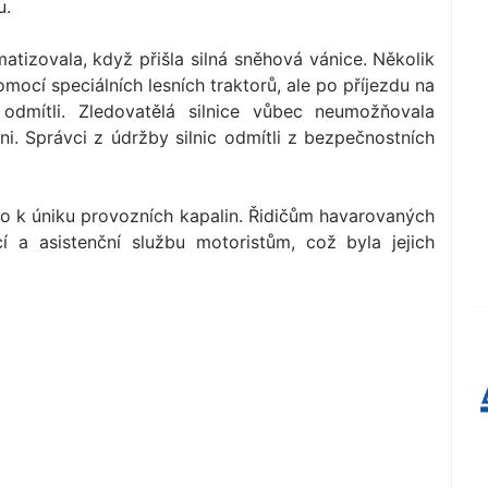
u.
atizovala, když přišla silná sněhová vánice. Několik
mocí speciálních lesních traktorů, ale po příjezdu na
odmítli. Zledovatělá silnice vůbec neumožňovala
ni. Správci z údržby silnic odmítli z bezpečnostních
šlo k úniku provozních kapalin. Řidičům havarovaných
 a asistenční službu motoristům, což byla jejich