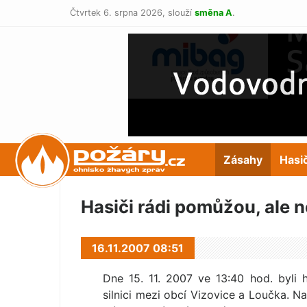
Čtvrtek 6. srpna 2026,
slouží
směna A
.
POŽÁRY.cz
Zásahy
Hasi
Hasiči rádi pomůžou, ale n
16.11.2007 08:51
Dne 15. 11. 2007 ve 13:40 hod. byli h
silnici mezi obcí Vizovice a Loučka. N