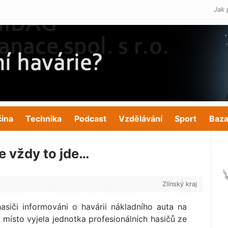
Jak 
čina
Technika
Podcast
Vzdělávání
Sport
Baza
e vždy to jde…
Zlínský kraj
asiči informováni o havárii nákladního auta na
a místo vyjela jednotka profesionálních hasičů ze