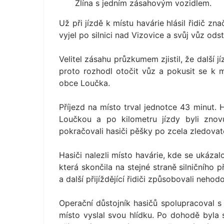
Zlína s jedním zásahovým vozidlem.
Už při jízdě k místu havárie hlásil řidič 
vyjel po silnici nad Vizovice a svůj vůz ods
Velitel zásahu průzkumem zjistil, že další j
proto rozhodl otočit vůz a pokusit se k m
obce Loučka.
Příjezd na místo trval jednotce 43 minut. 
Loučkou a po kilometru jízdy byli znov
pokračovali hasiči pěšky po zcela zledovatě
Hasiči nalezli místo havárie, kde se ukázal
která skončila na stejné straně silničního 
a další přijíždějící řidiči způsobovali nehod
Operační důstojník hasičů spolupracoval s 
místo vyslal svou hlídku. Po dohodě byla s