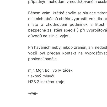
případným nehodám v neudržovaném úsek
Během velmi krátké chvíle se situace zdram
místních občanů chtělo vyprostit vozidla po
místo a zhodnocení podmínek s lítostí 
bezpečné zajištění speciálů při vyprošťová
důvodů na silnici vyjet.
Při haváriích nebyl nikdo zraněn, ani nedo
vozů byl předán kontakt na vyprošťovací
poslední naděje.
mjr. Mgr. Bc. Ivo Mitáček
tiskový mluvčí
HZS Zlínského kraje
-wej-