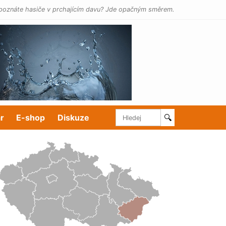
poznáte hasiče v prchajícím davu? Jde opačným směrem.
r
E-shop
Diskuze
🔍