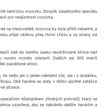
značně namrzlou vozovku. Strojník zásahového speciálu
tavil pro nesjízdnost vozovky.
ízda na zledovatělé vozovce by byla příliš riskantní, a
ístu přijet oklikou přes Horní Lhotu a ze strany od
Hasiči vjeli do lesního úseku neudržované silnice nad
u nuceni vozidlo odstavit. Dalších asi 300 metrů
lé zasněžené silnici.
o, že nešlo jen o jeden nákladní vůz, ale i o dodávku,
příkopu. Obě havárie se staly v těžko sjízdné zatáčce
ové situace.
operačním důstojníkem zlínských policistů, který na
ilnice uzavřena, aby se zabránilo dalším haváriím a