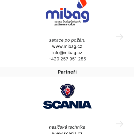
sanace po požáru
www.mibag.cz
info@mibag.cz
+420 257 951 285
Partneři
hasičská technika
www.scania.cz