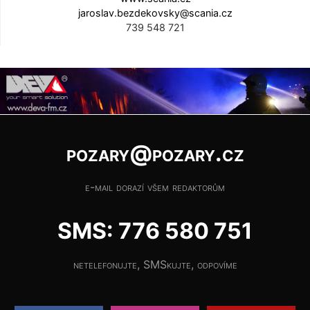
jaroslav.bezdekovsky@scania.cz
739 548 721
pozary@pozary.cz
e-mail dorazí všem redaktorům
SMS: 776 580 751
netelefonujte, SMSkujte, odpovíme