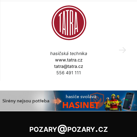
hasičská technika
www.tatra.cz
tatra@tatra.cz
556 491 111
pozary@pozary.cz