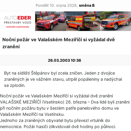
Pondělí 10. srpna 2026,
směna B
.
Noční požár ve Valašském Meziříčí si vyžádal dvě
zranění
26.03.2003 10:36
Byt na sídlišti Štěpánov byl zcela zničen. Jeden z dvojice
zraněných je ve vážném stavu, utrpěl popáleniny a nadýchal
se zplodin.
Noční požár ve Valašském Meziříčí si vyžádal dvě zranění
VALAŠSKÉ MEZIŘÍČÍ (Vsetínsko) 26. března – Dva lidé byli zraněni
při nočním požáru bytu v šestém patře panelového domu ve
Valašském Meziříčí na Vsetínsku.
Jednoho za zraněných obyvatel bytu převezl vrtulník do
nemocnice. Požár hasiči zlikvidovali dvě hodiny po půlnoci.