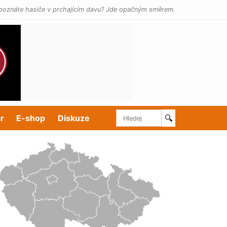
poznáte hasiče v prchajícím davu? Jde opačným směrem.
r
E-shop
Diskuze
🔍