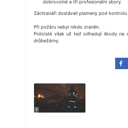
dobrovolné a tři profesionální sbo­ry.
Záchranáři dostávali plameny pod kontrolu n
Při požáru nebyl nikdo zraněn.
Policisté však už teď odhadují škody na 
drůbežárny.