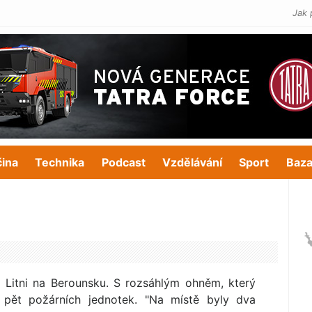
Jak 
čina
Technika
Podcast
Vzdělávání
Sport
Baza
v Litni na Berounsku. S rozsáhlým ohněm, který
o pět požárních jednotek. "Na místě byly dva