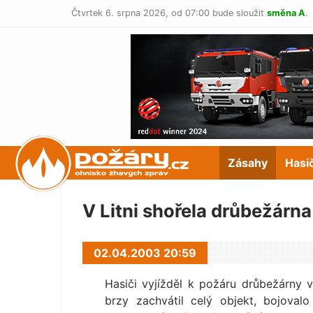
Čtvrtek 6. srpna 2026,
od 07:00 bude sloužit
směna A
.
POŽÁRY.cz
Zásahy
Hasi
V Litni shořela drůbežárna
02.04.2003 20:59
Hasiči vyjížděl k požáru drůbežárny 
brzy zachvátil celý objekt, bojoval