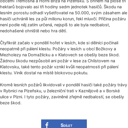
obcemi Třemošná a Horní Bříza na Plzeňsku. S ohněm na ploše tří
hektarů bojovalo asi tři hodiny sedm jednotek hasičů. Škodu na
lesním porostu odhadl vyšetřovatel na 50.000, svým zásahem ale
hasiči uchránili les za půl milionu korun, řekl mluvčí. Příčina požáru
není podle něj zatím určená, nejspíš to ale byla nedbalost,
nedohašené ohniště nebo hra dětí.
Čtyřikrát začalo v pondělí hořet v lesích, kde si dělníci počínali
neopatrně při pálení klestu. Požáry v lesích u obcí Božkovy a
Mezholezy na Domažlicku a v Klatovech se obešly beze škod.
Žádnou škodu nezpůsobil ani požár v lese za Chlístovem na
Klatovsku, také tento požár vznikl kvůli neopatrnosti při pálení
klestu. Viník dostal na místě blokovou pokutu.
Kromě lesních požárů likvidovali v pondělí hasiči také požáry trávy
v Rybnici na Plzeňsku, u železniční trati v Kaznějově a v Borské
ulice v Plzni. I tyto požáry, zaviněné zřejmě nedbalostí, se obešly
beze škod.
Sdílet