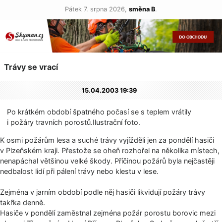
Pátek 7. srpna 2026,
směna B
.
Trávy se vrací
15.04.2003 19:39
Po krátkém období špatného počasí se s teplem vrátily
i požáry travních porostů.Ilustrač­ní foto.
K osmi požárům lesa a suché trávy vyjížděli jen za pondělí hasiči
v Plzeňském kraji. Přestože se oheň rozhořel na několika místech,
nenapáchal většinou velké škody. Příčinou požárů byla nejčastěji
nedbalost lidí při pálení trávy nebo klestu v lese.
Zejména v jarním období podle něj hasiči likvidují požáry trávy
takřka denně.
Hasiče v pondělí zaměstnal zejména požár porostu borovic mezi