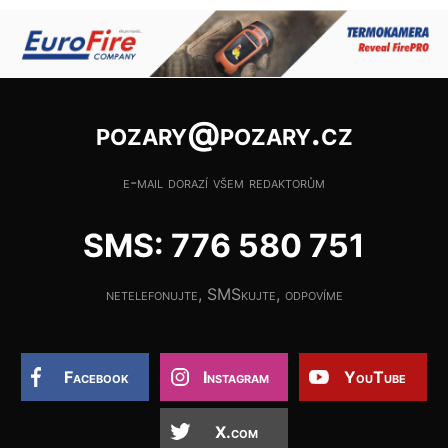
pozary@pozary.cz
e-mail dorazí všem redaktorům
SMS: 776 580 751
netelefonujte, SMSkujte, odpovíme
Facebook
Instagram
YouTube
X.com