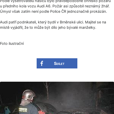
Podle vyšetřovatelů hasičů bylo pravděpodobně ohnisko požáru
u předního kola vozu Audi A6. Požár asi způsobil neznámý žhář.
Úmysl však zatím není podle Police ČR jednoznačně prokázán.
Audi patří podnikateli, který bydlí v Brněnské ulici. Majitel se na
místě vyjádřil, že to může být dílo jeho bývalé manželky.
Foto ilustrační
Sdílet