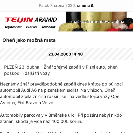
Pátek 7. srpna 2026,
směna B
.
Oheň jako možná msta
23.04.2003 14:40
PLZEŇ 23. dubna – Žhář zřejmě zapálil v Plzni auto, oheň
poškodil i další tři vozy
Neznámý žhář pravděpodobně zapálil dnes krátce po půlnoci
automobil Audi A6 na plzeňském sídlišti Na vinicích. Oheň
automobil zcela zničil a rozšířil se i na vedle stojící vozy Opel
Ascona, Fiat Bravo a Volvo.
Automobily parkovaly v Brněnské ulici. Při požáru nebyl nikdo
zraněn, škoda je více než 400.000 korun.