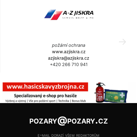
požární ochrana
www.azjiskra.cz
azjiskra@azjiskra.cz
+420 266 710 941
pozary@pozary.cz
e-mail dorazí všem redaktorům