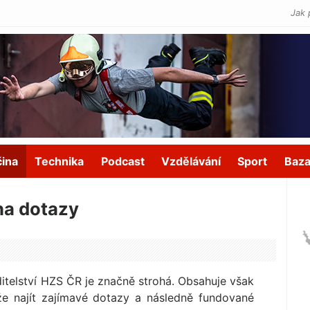
Jak 
čina
Technika
Podcast
Vzdělávání
Sport
Baza
na dotazy
itelství HZS ČR je značně strohá. Obsahuje však
e najít zajímavé dotazy a následně fundované