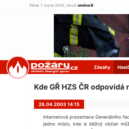
Pátek 7. srpna 2026,
slouží
směna B
.
POŽÁRY.cz
Zásahy
Hasi
Kde GŘ HZS ČR odpovídá 
28.04.2003 14:15
Internetová prezentace Generálního řed
jedno místo, kde si běžný občan můž