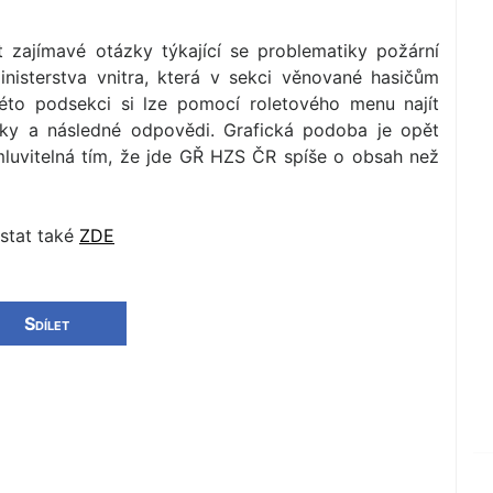
 zajímavé otázky týkající se problematiky požární
inisterstva vnitra, která v sekci věnované hasičům
této podsekci si lze pomocí roletového menu najít
tázky a následné odpovědi. Grafická podoba je opět
mluvitelná tím, že jde GŘ HZS ČR spíše o obsah než
stat také
ZDE
Sdílet