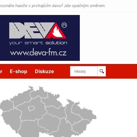
poznáte hasiče v prchajícím davu? Jde opačným směrem.
r
E-shop
Diskuze
🔍