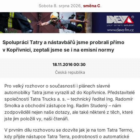
Sobota 8. srpna 2026,
směna C
.
Spolupráci Tatry a nástavbářů jsme probrali přímo
v Kopřivnici, zeptali jsme se i na emisní normy
18.11.2016 00:30
Česká republika
Pro velký rozhovor o současnosti i plánech slavné
automobilky Tatra jsme vyrazili až do Kopřivnice. Představitelé
společnosti Tatra Trucks a. s. – technický ředitel Ing. Radomír
Smolka a obchodní zástupce Ing. Radim Studený – nám
zodpověděli nejen naše dotazy, ale také některé z těch, které
jste jim položili vy, naši čtenáři.
V prvním dílu rozhovoru se dozvíte jak je na tom Tatra Terrno,
kdy přijde nástupce Tatra Terra, podrobnosti o automatické