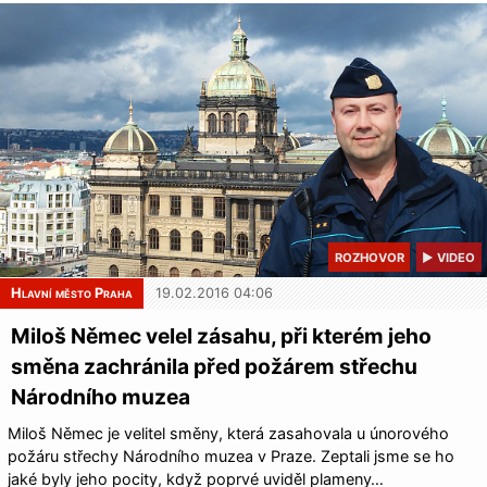
ROZHOVOR
▶ VIDEO
Hlavní město Praha
19.02.2016 04:06
Miloš Němec velel zásahu, při kterém jeho
směna zachránila před požárem střechu
Národního muzea
Miloš Němec je velitel směny, která zasahovala u únorového
požáru střechy Národního muzea v Praze. Zeptali jsme se ho
jaké byly jeho pocity, když poprvé uviděl plameny…