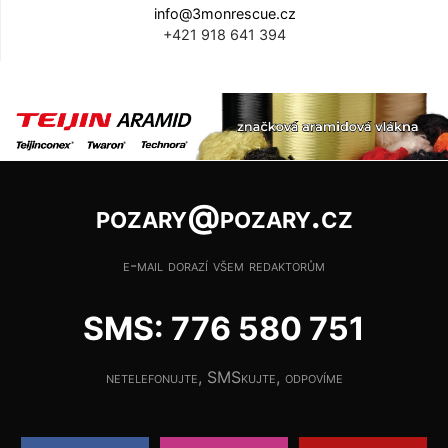
info@3monrescue.cz
+421 918 641 394
pozary@pozary.cz
e-mail dorazí všem redaktorům
SMS: 776 580 751
netelefonujte, SMSkujte, odpovíme