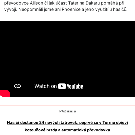
převodovce Allison či jak účast Tater na Dakaru pomáhá při
vývoji. Neopomněli jsme ani Phoenixe a jeho využití u hasičů.
Přečtěte si
Hasiči dostanou 24 nových tatrovek, poprvé se v Terrnu objeví
kotoučové brzdy a automatická převodovka