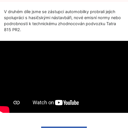
V druhém díle jsme se zástupci automobilky probrali jejich
spolupráci s hasičskými nástavbáři, nové emisní normy nebo
podrobnosti k technickému zhodnocován podvozku Tatra
815 PR2.