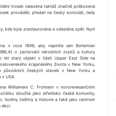
řídění trosek nalezena taktéž značně poškozená
 trosek prováděli, předali na český konzulát, tedy
y, kde byla zrestaurována a odeslána zpět. Nyní
na v roce 1896, aby naplnila sen Bohemian
 (BBLA) o zachování národních zvyků a kultury
o let starý objekt v části Upper East Side na
koslovenského krajanského života v New Yorku,
ch původních českých staveb v New Yorku a
 v USA.
ena Williamem C. Frohnem v novorenesančním
čátku sloužila jako středisko české komunity,
o, hodiny češtiny a historie a také jako centrum
 akcí.