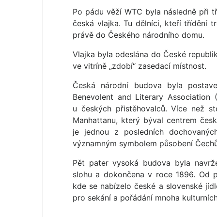
Po pádu věží WTC byla následně při t
česká vlajka. Tu dělníci, kteří třídění
právě do Českého národního domu.
Vlajka byla odeslána do České republik
ve vitríně „zdobí“ zasedací místnost.
Česká národní budova byla postave
Benevolent and Literary Association
u českých přistěhovalců. Více než st
Manhattanu, který býval centrem čes
je jednou z posledních dochovaný
významným symbolem působení Čechů
Pět pater vysoká budova byla navrž
slohu a dokončena v roce 1896. Od po
kde se nabízelo české a slovenské jídl
pro sekání a pořádání mnoha kulturních