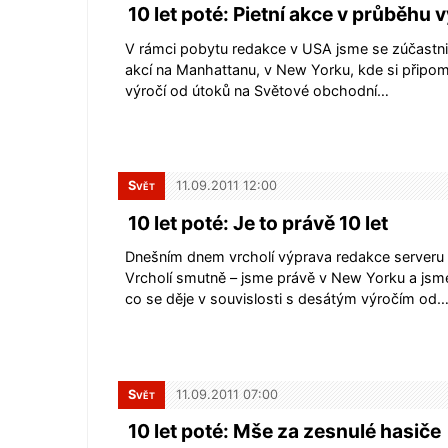
10 let poté: Pietní akce v průběhu 
V rámci pobytu redakce v USA jsme se zúčastnili
akcí na Manhattanu, v New Yorku, kde si připom
výročí od útoků na Světové obchodní…
Svět
11.09.2011 12:00
10 let poté: Je to právě 10 let
Dnešním dnem vrcholí výprava redakce server
Vrcholí smutně – jsme právě v New Yorku a jsm
co se děje v souvislosti s desátým výročím od
Svět
11.09.2011 07:00
10 let poté: Mše za zesnulé hasiče