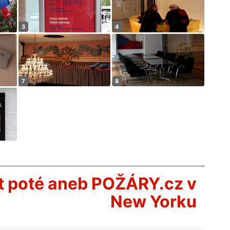
 let poté aneb POŽÁRY.cz v
New Yorku