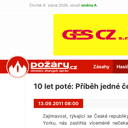
Čtvrtek 6. srpna 2026,
slouží
směna A
.
POŽÁRY.cz
Zásahy
Hasi
10 let poté: Příběh jedné 
13.09.2011 08:00
Zajímavost, týkající se České republ
Yorku, nás zastihla víceméně neček