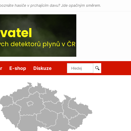
poznáte hasiče v prchajícím davu? Jde opačným směrem.
r
E-shop
Diskuze
🔍