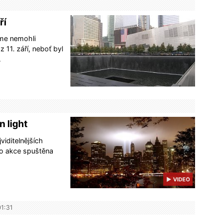
ří
me nemohli
 11. září, neboť byl
…
n light
viditelnějších
to akce spuštěna
▶ VIDEO
01:31