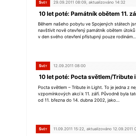
Svět
29.09.2011 08:09, aktualizováno 14:32
10 let poté: Památník obětem 11. zá
Během našeho pobytu ve Spojených státech js
navštívit nově otevřený památník obětem útoků z
v den svého otevření přístupný pouze rodinám
Svět
12.09.2011 08:00
10 let poté: Pocta světlem/Tribute i
Pocta světlem – Tribute in Light. To je jedna z nej
vzpomínkových akcí k 11. září. Původně byla ta
od 11. března do 14. dubna 2002, jako…
Svět
11.09.2011 15:22, aktualizováno 12.09.2011 