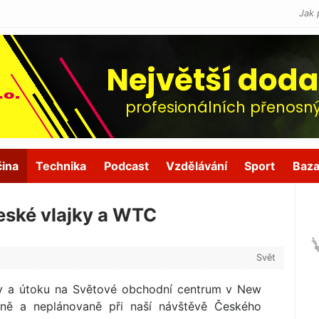
Jak 
čina
Technika
Podcast
Vzdělávání
Sport
Baza
české vlajky a WTC
Svět
iky a útoku na Světové obchodní centrum v New
aně a neplánovaně při naší návštěvě Českého