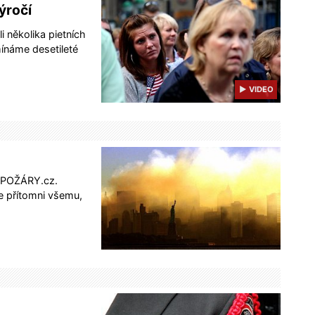
výročí
 několika pietních
ínáme desetileté
▶ VIDEO
u POŽÁRY.cz.
e přítomni všemu,
…