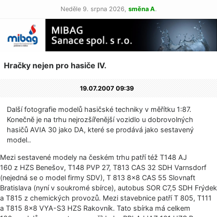
Neděle 9. srpna 2026,
směna A
.
Hračky nejen pro hasiče IV.
19.07.2007 09:39
Další fotografie modelů hasičské techniky v měřítku 1:87.
Konečně je na trhu nejrozšířenější vozidlo u dobrovolných
hasičů AVIA 30 jako DA, které se prodává jako sestavený
model..
Mezi sestavené modely na českém trhu patří též T148 AJ
160 z HZS Benešov, T148 PVP 27, T813 CAS 32 SDH Varnsdorf
(nejedná se o model firmy SDV), T 813 8×8 CAS 55 Slovnaft
Bratislava (nyní v soukromé sbírce), autobus SOR C7,5 SDH Frýdek
a T815 z chemických provozů. Mezi stavebnice patří T 805, T111
a T815 8×8 VYA-S3 HZS Rakovník. Tato sbírka má celkem