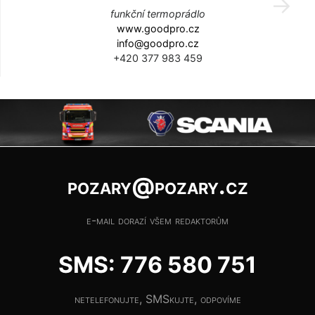
funkční termoprádlo
www.goodpro.cz
info@goodpro.cz
+420 377 983 459
pozary@pozary.cz
e-mail dorazí všem redaktorům
SMS: 776 580 751
netelefonujte, SMSkujte, odpovíme