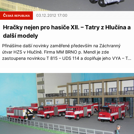
Česká republika
03.12.2012 17:00
Hračky nejen pro hasiče XII. – Tatry z Hlučína a
další modely
Přinášíme další novinky zaměřené především na Záchranný
útvar HZS v Hlučíně. Firma MM BRNO p. Mendl je zde
zastoupena novinkou T 815 – UDS 114 a doplňuje jeho VYA – T…