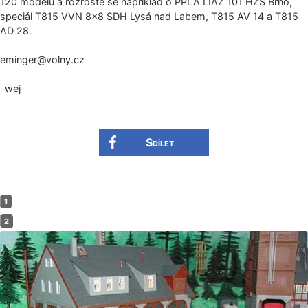
120 modelů a rozroste se například o PPLA LIAZ 101 HZS Brno,
speciál T815 VVN 8×8 SDH Lysá nad Labem, T815 AV 14 a T815
AD 28.
eminger@volny.cz
-wej-
Sdílet