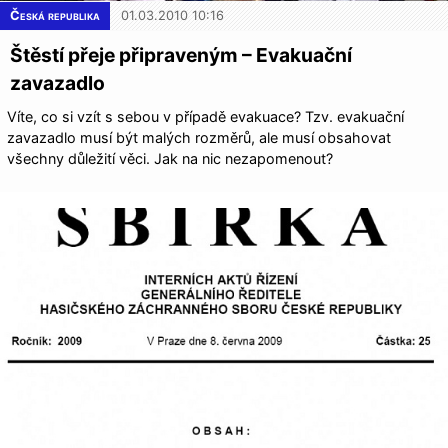
Česká republika
01.03.2010 10:16
Štěstí přeje připraveným – Evakuační
zavazadlo
Víte, co si vzít s sebou v případě evakuace? Tzv. evakuační
zavazadlo musí být malých rozměrů, ale musí obsahovat
všechny důležití věci. Jak na nic nezapomenout?