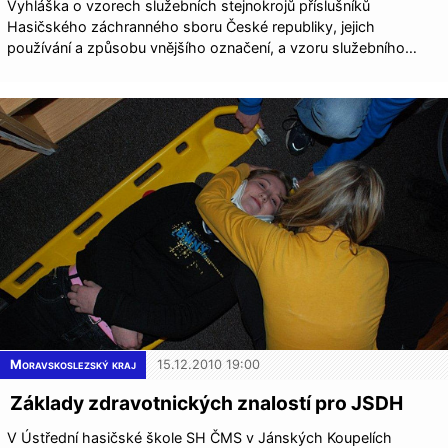
Vyhláška o vzorech služebních stejnokrojů příslušníků
Hasičského záchranného sboru České republiky, jejich
používání a způsobu vnějšího označení, a vzoru služebního…
Moravskoslezský kraj
15.12.2010 19:00
Základy zdravotnických znalostí pro JSDH
V Ústřední hasičské škole SH ČMS v Jánských Koupelích