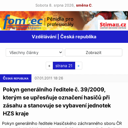
Sobota 8. srpna 2026,
směna C
.
Vzdělávání | Česká republika
«
21
»
Česká republika
07.01.2011 18:26
Pokyn generálního ředitele č. 39/2009,
kterým se upřesňuje označení hasičů při
zásahu a stanovuje se vybavení jednotek
HZS kraje
Pokyn generálního ředitele Hasičského záchranného sboru ČR