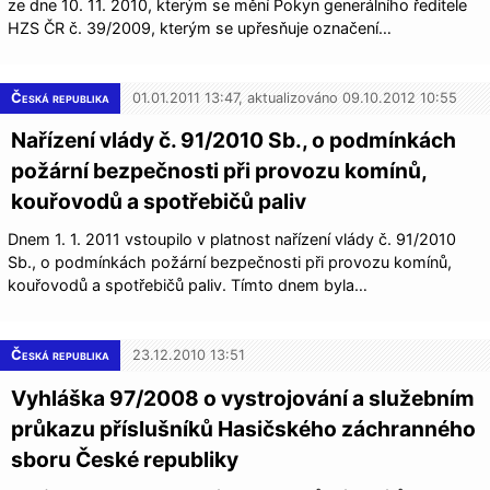
ze dne 10. 11. 2010, kterým se mění Pokyn generálního ředitele
HZS ČR č. 39/2009, kterým se upřesňuje označení…
Česká republika
01.01.2011 13:47, aktualizováno 09.10.2012 10:55
Nařízení vlády č. 91/2010 Sb., o podmínkách
požární bezpečnosti při provozu komínů,
kouřovodů a spotřebičů paliv
Dnem 1. 1. 2011 vstoupilo v platnost nařízení vlády č. 91/2010
Sb., o podmínkách požární bezpečnosti při provozu komínů,
kouřovodů a spotřebičů paliv. Tímto dnem byla…
Česká republika
23.12.2010 13:51
Vyhláška 97/2008 o vystrojování a služebním
průkazu příslušníků Hasičského záchranného
sboru České republiky