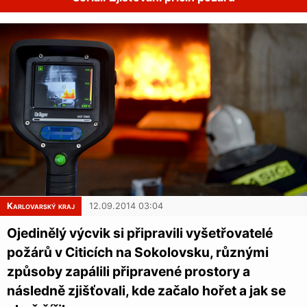
Karlovarský kraj
12.09.2014 03:04
Ojedinělý výcvik si připravili vyšetřovatelé
požárů v Citicích na Sokolovsku, různými
způsoby zapálili připravené prostory a
následně zjišťovali, kde začalo hořet a jak se