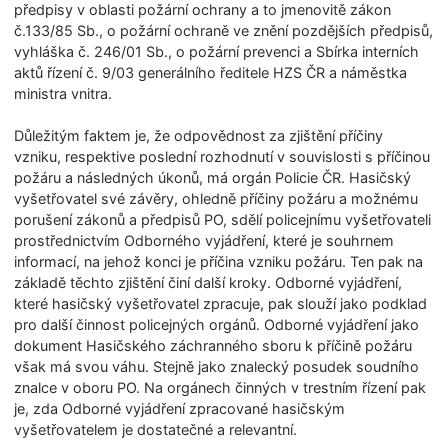
předpisy v oblasti požární ochrany a to jmenovitě zákon
č.133/85 Sb., o požární ochraně ve znění pozdějších předpisů,
vyhláška č. 246/01 Sb., o požární prevenci a Sbírka interních
aktů řízení č. 9/03 generálního ředitele HZS ČR a náměstka
ministra vnitra.
Důležitým faktem je, že odpovědnost za zjištění příčiny
vzniku, respektive poslední rozhodnutí v souvislosti s příčinou
požáru a následných úkonů, má orgán Policie ČR. Hasičský
vyšetřovatel své závěry, ohledně příčiny požáru a možnému
porušení zákonů a předpisů PO, sdělí policejnímu vyšetřovateli
prostřednictvím Odborného vyjádření, které je souhrnem
informací, na jehož konci je příčina vzniku požáru. Ten pak na
základě těchto zjištění činí další kroky. Odborné vyjádření,
které hasičský vyšetřovatel zpracuje, pak slouží jako podklad
pro další činnost policejných orgánů. Odborné vyjádření jako
dokument Hasičského záchranného sboru k příčině požáru
však má svou váhu. Stejně jako znalecký posudek soudního
znalce v oboru PO. Na orgánech činných v trestním řízení pak
je, zda Odborné vyjádření zpracované hasičským
vyšetřovatelem je dostatečné a relevantní.