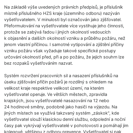
Na základě výše uvedených právních předpisů, je příslušník
místně příslušného HZS kraje (územního odboru) nazýván
vyšetřovatelem. V minulosti byl označován jako zjišťovatel.
Přeformulování na vyšetřovatele více vystihuje jeho činnosti,
protože se zabývá řadou i jiných okolností vedoucích
k objasnění a dalších okolností vzniku a průběhu požáru, než
jenom vlastní příčinou. I samotné vytipování a zjištění příčiny
vzniku požáru však vyžaduje takové specifické postupy
určování okolností před, při a po požáru, že jejich souhrn lze
bez rozpaků vyšetřováním nazvat.
Systém rozvržení pracovních sil a nasazení příslušníků na
úseku zjišťování příčin požárů je rozdílný s ohledem na
velikost kraje respektive velikost území, na kterém
vyšetřovatel operuje. Ve větších městech, zpravidla
krajských, jsou vyšetřovatelé nasazování na 12 nebo
24 hodinové směny, podobně jako hasiči na výjezdu. Na
jiných místech se využívá takzvaný systém „záskok", kde
vyšetřovatel slouží klasickou denní službu, odpolední a noční
časy pak vykrývají vyšetřovatelé v pohotovosti a pomáhají jim
kolegové, většinou z odboru prevence. Vyšetřovatel si pak