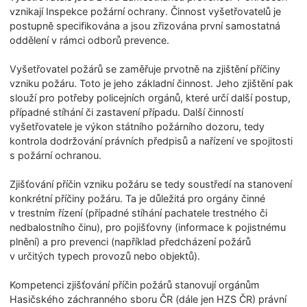
vznikají Inspekce požární ochrany. Činnost vyšetřovatelů je
postupně specifikována a jsou zřizována první samostatná
oddělení v rámci odborů prevence.
Vyšetřovatel požárů se zaměřuje prvotně na zjištění příčiny
vzniku požáru. Toto je jeho základní činnost. Jeho zjištění pak
slouží pro potřeby policejních orgánů, které určí další postup,
případné stíhání či zastavení případu. Další činností
vyšetřovatele je výkon státního požárního dozoru, tedy
kontrola dodržování právních předpisů a nařízení ve spojitosti
s požární ochranou.
Zjišťování příčin vzniku požáru se tedy soustředí na stanovení
konkrétní příčiny požáru. Ta je důležitá pro orgány činné
v trestním řízení (případné stíhání pachatele trestného či
nedbalostního činu), pro pojišťovny (informace k pojistnému
plnění) a pro prevenci (například předcházení požárů
v určitých typech provozů nebo objektů).
Kompetenci zjišťování příčin požárů stanovují orgánům
Hasičského záchranného sboru ČR (dále jen HZS ČR) právní