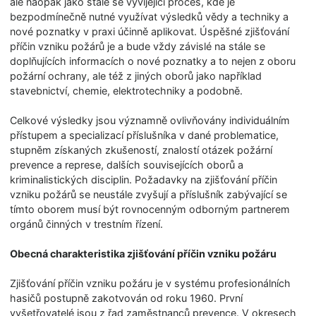
ale naopak jako stále se vyvíjející proces, kde je
bezpodmínečně nutné využívat výsledků vědy a techniky a
nové poznatky v praxi účinně aplikovat. Úspěšné zjišťování
příčin vzniku požárů je a bude vždy závislé na stále se
doplňujících informacích o nové poznatky a to nejen z oboru
požární ochrany, ale též z jiných oborů jako například
stavebnictví, chemie, elektrotechniky a podobně.
Celkové výsledky jsou významně ovlivňovány individuálním
přístupem a specializací příslušníka v dané problematice,
stupněm získaných zkušeností, znalostí otázek požární
prevence a represe, dalších souvisejících oborů a
kriminalistických disciplin. Požadavky na zjišťování příčin
vzniku požárů se neustále zvyšují a příslušník zabývající se
tímto oborem musí být rovnocenným odborným partnerem
orgánů činných v trestním řízení.
Obecná charakteristika zjišťování příčin vzniku požáru
Zjišťování příčin vzniku požáru je v systému profesionálních
hasičů postupně zakotvován od roku 1960. První
vyšetřovatelé jsou z řad zaměstnanců prevence. V okresech