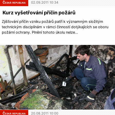
Česká republika
02.09.2011 10:34
Kurz vyšetřování příčin požárů
Zjišťování příčin vzniku požárů patří k významným složitým
technickým disciplínám v rámci činností dotýkajících se oboru
požární ochrany. Plnění tohoto úkolu nelze…
Česká republika
20.08.2011 10:00