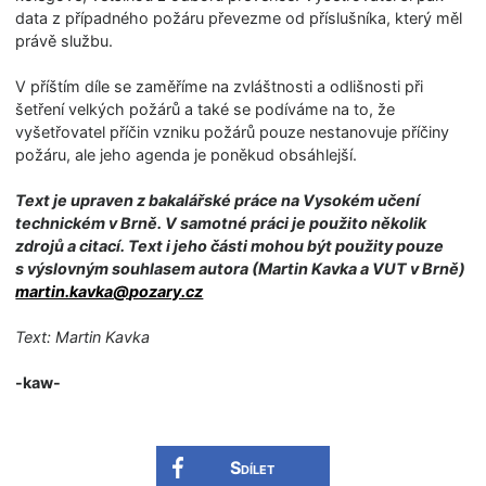
data z případného požáru převezme od příslušníka, který měl
právě službu.
V příštím díle se zaměříme na zvláštnosti a odlišnosti při
šetření velkých požárů a také se podíváme na to, že
vyšetřovatel příčin vzniku požárů pouze nestanovuje příčiny
požáru, ale jeho agenda je poněkud obsáhlejší.
Text je upraven z bakalářské práce na Vysokém učení
technickém v Brně. V samotné práci je použito několik
zdrojů a citací. Text i jeho části mohou být použity pouze
s výslovným souhlasem autora (Martin Kavka a VUT v Brně)
martin.kavka@
pozary.cz
Text: Martin Kavka
-kaw-
Sdílet