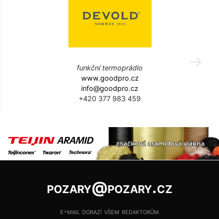
funkční termoprádlo
www.goodpro.cz
info@goodpro.cz
+420 377 983 459
pozary@pozary.cz
e-mail dorazí všem redaktorům