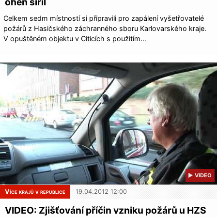
oheň šířil
Celkem sedm místností si připravili pro zapálení vyšetřovatelé
požárů z Hasičského záchranného sboru Karlovarského kraje.
V opuštěném objektu v Citicích s použitím…
▶ VIDEO
Více krajů v republice
19.04.2012 12:00
VIDEO: Zjišťování příčin vzniku požárů u HZS