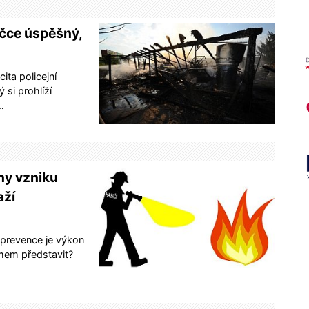
ačce úspěšný,
ita policejní
 si prohlíží
…
iny vzniku
aží
 prevence je výkon
jmem představit?