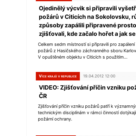
Ojedinělý výcvik si připravili vyšet
požárů v Citicích na Sokolovsku, 
způsoby zapálili připravené prost
zjišťovali, kde začalo hořet a jak se
Celkem sedm místností si připravili pro zapálení
požárů z Hasičského záchranného sboru Karlov
V opuštěném objektu v Citicích s použitím…
Více krajů v republice
19.04.2012 12:00
VIDEO: Zjišťování příčin vzniku p
ČR
Zjišťování příčin vzniku požárů patří k významn
technickým disciplínám v rámci činností dotýkaj
požární ochrany.