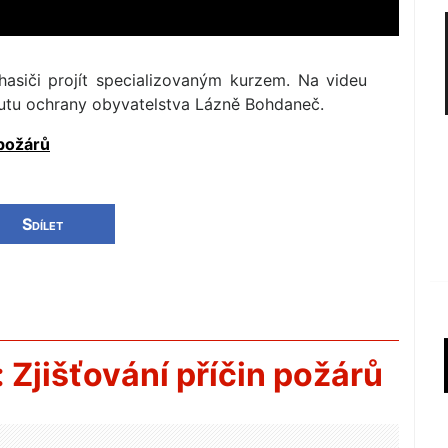
hasiči projít specializovaným kurzem. Na videu
itutu ochrany obyvatelstva Lázně Bohdaneč.
 požárů
Sdílet
: Zjišťování příčin požárů