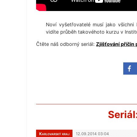
Noví vyšetřovatelé musí jako všichni 
vidíte průběh takovéhoto kurzu v Inst
Čtěte náš odborný seriál:
Zjišťování příčin
Seriál
Karlovarský kraj
12.09.2014 03:04