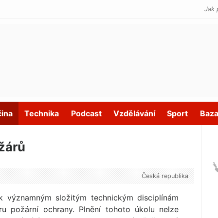
Jak 
čina
Technika
Podcast
Vzdělávání
Sport
Baza
ožárů
Česká republika
í k významným složitým technickým disciplínám
ru požární ochrany. Plnění tohoto úkolu nelze