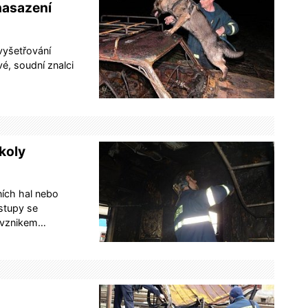
 nasazení
 vyšetřování
é, soudní znalci
úkoly
ních hal nebo
stupy se
d vznikem…