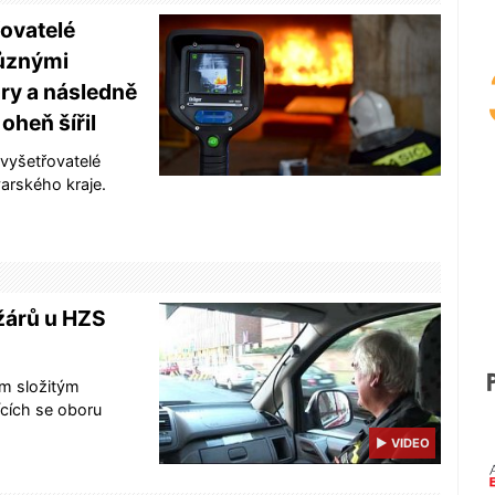
řovatelé
různými
ory a následně
 oheň šířil
 vyšetřovatelé
arského kraje.
ožárů u HZS
ým složitým
ících se oboru
▶ VIDEO