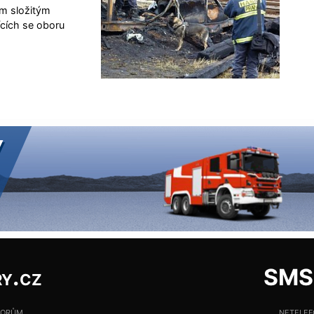
ým složitým
ících se oboru
y.cz
SMS:
torům
netele