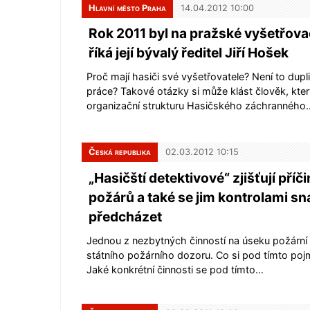
Hlavní město Praha
14.04.2012 10:00
Rok 2011 byl na pražské vyšetřov
říká její bývalý ředitel Jiří Hošek
Proč mají hasiči své vyšetřovatele? Není to duplic
práce? Takové otázky si může klást člověk, který
organizační strukturu Hasičského záchranného
Česká republika
02.03.2012 10:15
„Hasičští detektivové“ zjišťují příč
požárů a také se jim kontrolami sn
předcházet
Jednou z nezbytných činností na úseku požární
státního požárního dozoru. Co si pod tímto po
Jaké konkrétní činnosti se pod tímto…