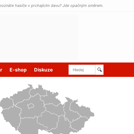
poznáte hasiče v prchajícím davu? Jde opačným směrem.
r
E-shop
Diskuze
🔍