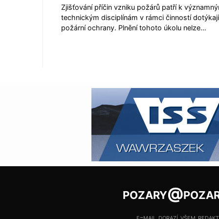
Zjišťování příčin vzniku požárů patří k významn
technickým disciplínám v rámci činností dotýkaj
požární ochrany. Plnění tohoto úkolu nelze…
pozary@pozar
e-mail dorazí všem redak