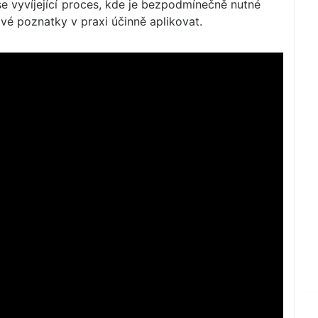
 se vyvíjející proces, kde je bezpodmínečně nutné
vé poznatky v praxi účinně aplikovat.