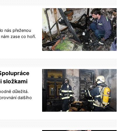
olo nás přeženou
nám zase co hoří.
– Spolupráce
i složkami
hodně důležitá.
orovnání dalšího