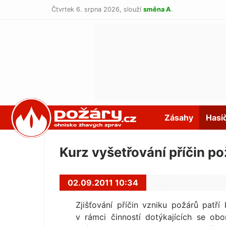
Čtvrtek 6. srpna 2026,
slouží
směna A
.
POŽÁRY.cz
Zásahy
Hasi
Kurz vyšetřování příčin p
02.09.2011 10:34
Zjišťování příčin vzniku požárů patř
v rámci činností dotýkajících se obo