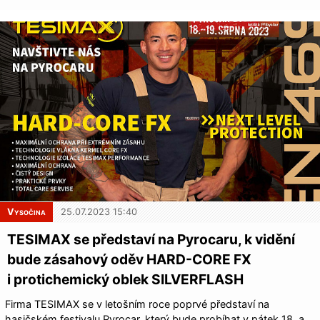
Vysočina
25.07.2023 15:40
TESIMAX se představí na Pyrocaru, k vidění
bude zásahový oděv HARD-CORE FX
i protichemický oblek SILVERFLASH
Firma TESIMAX se v letošním roce poprvé představí na
hasičském festivalu Pyrocar, který bude probíhat v pátek 18. a