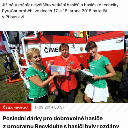
Již pátý ročník největšího setkání hasičů a hasičské techniky
PyroCar proběhl ve dnech 17. a 18. srpna 2018 na letišti
v Přibyslavi.
Česká republika
17.09.2014 03:57
Poslední dárky pro dobrovolné hasiče
z programu Recyklujte s hasiči byly rozdány