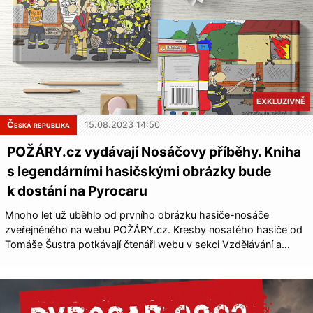
EXKLUZIVNĚ
Česká republika
15.08.2023 14:50
POŽÁRY.cz vydávají Nosáčovy příběhy. Kniha
s legendárními hasičskými obrázky bude
k dostání na Pyrocaru
Mnoho let už uběhlo od prvního obrázku hasiče-nosáče
zveřejněného na webu POŽÁRY.cz. Kresby nosatého hasiče od
Tomáše Šustra potkávají čtenáři webu v sekci Vzdělávání a…