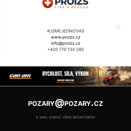
#JSMEJEDNIZVAS
www.proizs.cz
info@proizs.cz
+420 770 134 280
pozary@pozary.cz
e-mail dorazí všem redaktorům