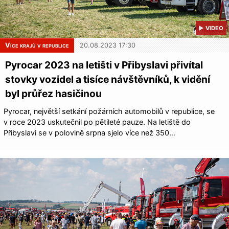
▶ VIDEO
Více krajů v republice
20.08.2023 17:30
Pyrocar 2023 na letišti v Přibyslavi přivítal
stovky vozidel a tisíce návštěvníků, k vidění
byl průřez hasičinou
Pyrocar, největší setkání požárních automobilů v republice, se
v roce 2023 uskutečnil po pětileté pauze. Na letiště do
Přibyslavi se v polovině srpna sjelo více než 350…