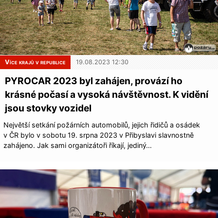
Více krajů v republice
19.08.2023 12:30
PYROCAR 2023 byl zahájen, provází ho
krásné počasí a vysoká návštěvnost. K vidění
jsou stovky vozidel
Největší setkání požárních automobilů, jejich řidičů a osádek
v ČR bylo v sobotu 19. srpna 2023 v Přibyslavi slavnostně
zahájeno. Jak sami organizátoři říkají, jediný…