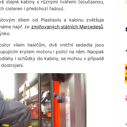
ě stejné kabiny s různými tvářemi (současnou,
h cisteren i předchozí řadou).
stovým dílem od Plastisolu a kabinu zvětšuje
známe např. ze
zmiňovaných státních Mercedesů
.
ýnko.
ostor všem hasičům, dvě vnitřní sedadla jsou
upujícím krytem motoru i policí na něm. Naopak
podlahy i schůdky do kabiny, se mohou v případě
dostrojení.