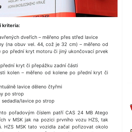
kriteria:
zavřených dveřích – měřeno přes střed lavice
hy (na obuv vel. 44, což je 32 cm) – měřeno od
) po přední kryt motoru či jiný ukončovací prvek
přední kryt či přepážku zadní části
sti kolen – měřeno od kolene po přední kryt či
tuálně lavice děleno čtyřmi
hy po strop
 sedadla/lavice po strop
tímto pořadovým číslem patří CAS 24 MB Atego
řích v MSK jak na pozici prvního vozu HZS, tak
ů. HZS MSK tato vozidla začal pořizovat okolo