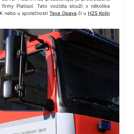
rmy Platisol. Tato vozidla slouží v několika
SK nebo u společnosti
Teva Opava
či u
HZS Kolín