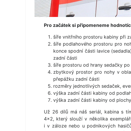
Pro začátek si připomeneme hodnotící 
šíře vnitřního prostoru kabiny při 
šíře podlahového prostoru pro no
konce spodní části lavice (sedadla
zadní části
šíře prostoru od hrany sedačky po 
zbytkový prostor pro nohy v obla
přepážku zadní části
rozměry jednotlivých sedaček, even
výška zadní části kabiny od podla
výška zadní části kabiny od plochy
Už 26 dílů má náš seriál, kabina s 
4×2, který slouží v několika exemplá
i v záloze nebo u podnikových hasič