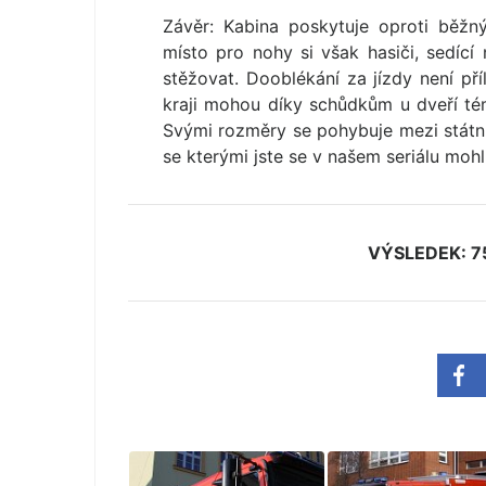
Závěr: Kabina poskytuje oproti běž
místo pro nohy si však hasiči, sedíc
stěžovat. Dooblékání za jízdy není pří
kraji mohou díky schůdkům u dveří tém
Svými rozměry se pohybuje mezi státn
se kterými jste se v našem seriálu mohl
VÝSLEDEK: 75