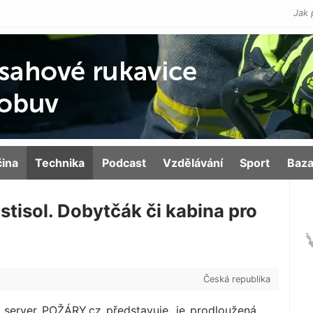
Jak 
čina
Technika
Podcast
Vzdělávání
Sport
Baza
tisol. Dobytčák či kabina pro
Česká republika
 server POŽÁRY.cz představuje, je prodloužená