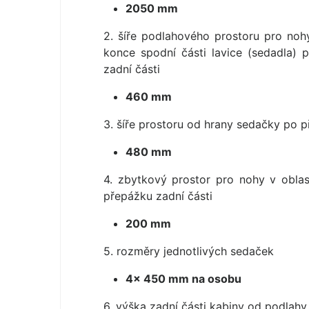
2050 mm
2. šíře podlahového prostoru pro noh
konce spodní části lavice (sedadla) 
zadní části
460 mm
3. šíře prostoru od hrany sedačky po př
480 mm
4. zbytkový prostor pro nohy v oblas
přepážku zadní části
200 mm
5. rozměry jednotlivých sedaček
4× 450 mm na osobu
6. výška zadní části kabiny od podlahy