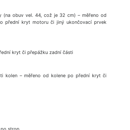
y (na obuv vel. 44, což je 32 cm) – měřeno od
po přední kryt motoru či jiný ukončovací prvek
ední kryt či přepážku zadní části
ti kolen – měřeno od kolene po přední kryt či
 po strop