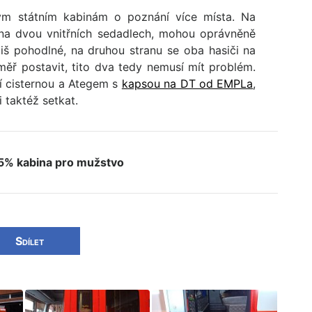
ným státním kabinám o poznání více místa. Na
í na dvou vnitřních sedadlech, mohou oprávněně
liš pohodlné, na druhou stranu se oba hasiči na
ěř postavit, tito dva tedy nemusí mít problém.
í cisternou a Ategem s
kapsou na DT od EMPLa
,
i taktéž setkat.
% kabina pro mužstvo
Sdílet