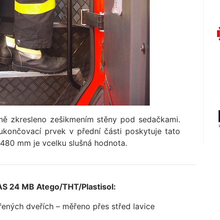
ě zkresleno zešikmením stěny pod sedačkami.
končovací prvek v přední části poskytuje tato
 480 mm je vcelku slušná hodnota.
CAS 24 MB Atego/THT/Plas­tisol:
avřených dveřích – měřeno přes střed lavice