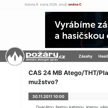
Sobota 8. srpna 2026,
slouží
směna C
.
POŽÁRY.cz
Zásahy
Hasi
CAS 24 MB Atego/THT/Plas­
mužstvo?
30.11.2011 10:00
Dvacátou šestou kabinou, kterou vám