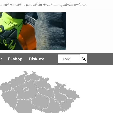
poznáte hasiče v prchajícím davu? Jde opačným směrem.
r
E-shop
Diskuze
🔍