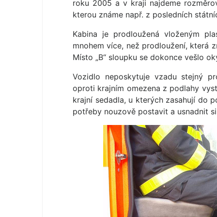
roku 2005 a v kraji najdeme rozměrov
kterou známe např. z posledních státníc
Kabina je prodloužená vloženým pla
mnohem více, než prodloužení, která 
Místo „B“ sloupku se dokonce vešlo ok
Vozidlo neposkytuje vzadu stejný pr
oproti krajním omezena z podlahy vyst
krajní sedadla, u kterých zasahují do 
potřeby nouzově postavit a usnadnit si 