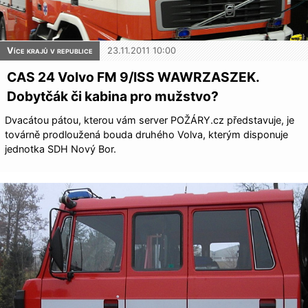
Více krajů v republice
23.11.2011 10:00
CAS 24 Volvo FM 9/ISS WAWRZASZEK.
Dobytčák či kabina pro mužstvo?
Dvacátou pátou, kterou vám server POŽÁRY.cz představuje, je
továrně prodloužená bouda druhého Volva, kterým disponuje
jednotka SDH Nový Bor.