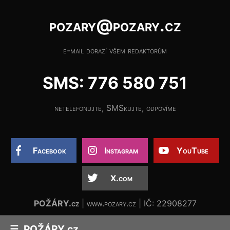
pozary@pozary.cz
e-mail dorazí všem redaktorům
SMS: 776 580 751
netelefonujte, SMSkujte, odpovíme
Facebook
Instagram
YouTube
X.com
POŽÁRY.cz
| www.pozary.cz | IČ: 22908277
POŽÁRY.cz