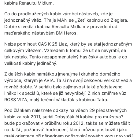
kabina Renaultu Midlum.
Co do prodloužených kabin výrobci nástaveb, zde je
jednoznačný vítěz. Tím je MAN se ,,Zet“ kabinou od Zieglera.
Dobře si vedla i kabina Renaultu Midlum v provedení od
maďarského nástavbám BM Heros.
Nelze pominout CAS K 25 Liaz, který by se stal jednoznačným
celkovým vítězem. Vzhledem k tomu, že už se nevyrábí, se
tak nestalo. Tento nezapomenutelný hasičský autobus je co
velikosti kabiny jedinečný.
Z dalších kabin namátkou jmenujme i druhého domácího
výrobce, kterým je AVIA. Ta si na svojí celkovou velikost vedla
rovněž dobře. V seriálu bylo zajímavost také představeno
i několik speciálů, které se již nevyrábějí. Z nich zmiňme vůz
ROSS VIZA, malý terénní náklaďák s kabinou Tatra.
Pod článkem naleznete odkazy na všech 29 představených
kabin za rok 2011, seriál Dobytčák či kabina pro mužstvo?
bude pokračovat v průběhu roku 2012, takže se můžete těšit
na další ,,požárová“ hodnocení, která můžou posloužit i jako
malá orientace při případném pořizování nového vozu pro vaší