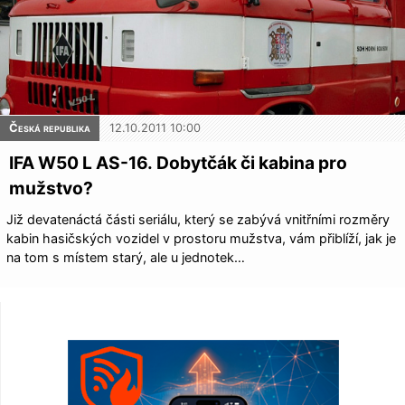
Česká republika
12.10.2011 10:00
IFA W50 L AS-16. Dobytčák či kabina pro
mužstvo?
Již devatenáctá části seriálu, který se zabývá vnitřními rozměry
kabin hasičských vozidel v prostoru mužstva, vám přiblíží, jak je
na tom s místem starý, ale u jednotek…