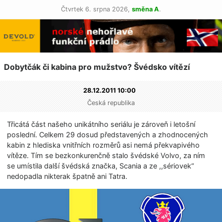
Čtvrtek 6. srpna 2026,
směna A
.
Dobytčák či kabina pro mužstvo? Švédsko vítězí
28.12.2011 10:00
Česká republika
Třicátá část našeho unikátního seriálu je zároveň i letošní
poslední. Celkem 29 dosud představených a zhodnocených
kabin z hlediska vnitřních rozměrů asi nemá překvapivého
vítěze. Tím se bezkonkurenčně stalo švédské Volvo, za ním
se umístila další švédská značka, Scania a ze ,,sériovek“
nedopadla nikterak špatně ani Tatra.