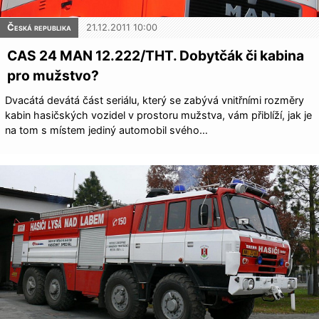
Česká republika
21.12.2011 10:00
CAS 24 MAN 12.222/THT. Dobytčák či kabina
pro mužstvo?
Dvacátá devátá část seriálu, který se zabývá vnitřními rozměry
kabin hasičských vozidel v prostoru mužstva, vám přiblíží, jak je
na tom s místem jediný automobil svého…