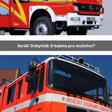
Seriál: Dobytčák či kabina pro mužstvo?