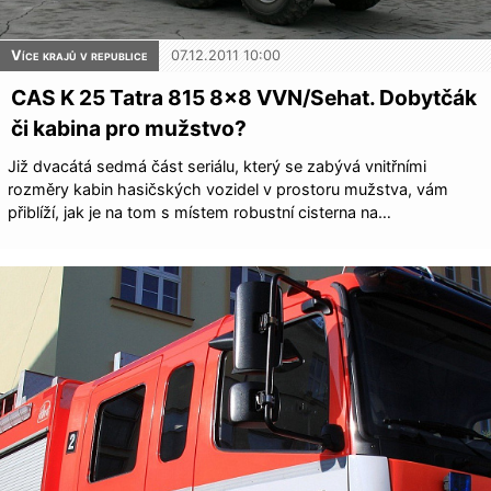
Více krajů v republice
07.12.2011 10:00
CAS K 25 Tatra 815 8×8 VVN/Sehat. Dobytčák
či kabina pro mužstvo?
Již dvacátá sedmá část seriálu, který se zabývá vnitřními
rozměry kabin hasičských vozidel v prostoru mužstva, vám
přiblíží, jak je na tom s místem robustní cisterna na…