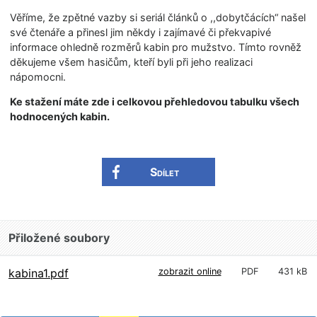
Věříme, že zpětné vazby si seriál článků o ,,dobytčácích“ našel
své čtenáře a přinesl jim někdy i zajímavé či překvapivé
informace ohledně rozměrů kabin pro mužstvo. Tímto rovněž
děkujeme všem hasičům, kteří byli při jeho realizaci
nápomocni.
Ke stažení máte zde i celkovou přehledovou tabulku všech
hodnocených kabin.
Sdílet
Přiložené soubory
kabina1.pdf
zobrazit online
PDF
431 kB