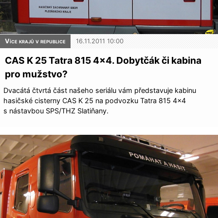
Více krajů v republice
16.11.2011 10:00
CAS K 25 Tatra 815 4×4. Dobytčák či kabina
pro mužstvo?
Dvacátá čtvrtá část našeho seriálu vám představuje kabinu
hasičské cisterny CAS K 25 na podvozku Tatra 815 4×4
s nástavbou SPS/THZ Slatiňany.