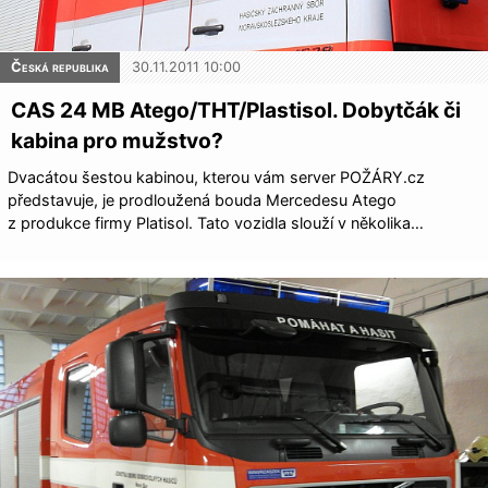
Česká republika
30.11.2011 10:00
CAS 24 MB Atego/THT/Plas­tisol. Dobytčák či
kabina pro mužstvo?
Dvacátou šestou kabinou, kterou vám server POŽÁRY.cz
představuje, je prodloužená bouda Mercedesu Atego
z produkce firmy Platisol. Tato vozidla slouží v několika…