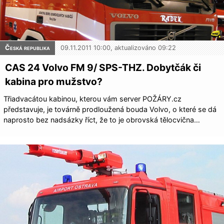
Česká republika
09.11.2011 10:00, aktualizováno 09:22
CAS 24 Volvo FM 9/ SPS-THZ. Dobytčák či
kabina pro mužstvo?
Třiadvacátou kabinou, kterou vám server POŽÁRY.cz
představuje, je továrně prodloužená bouda Volvo, o které se dá
naprosto bez nadsázky říct, že to je obrovská tělocvična…