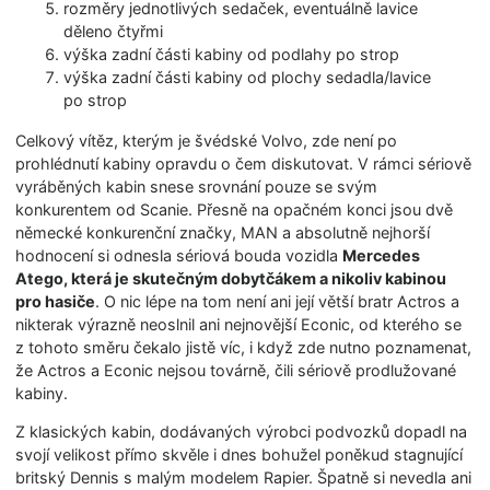
rozměry jednotlivých sedaček, eventuálně lavice
děleno čtyřmi
výška zadní části kabiny od podlahy po strop
výška zadní části kabiny od plochy sedadla/lavice
po strop
Celkový vítěz, kterým je švédské Volvo, zde není po
prohlédnutí kabiny opravdu o čem diskutovat. V rámci sériově
vyráběných kabin snese srovnání pouze se svým
konkurentem od Scanie. Přesně na opačném konci jsou dvě
německé konkurenční značky, MAN a absolutně nejhorší
hodnocení si odnesla sériová bouda vozidla
Mercedes
Atego, která je skutečným dobytčákem a nikoliv kabinou
pro hasiče
. O nic lépe na tom není ani její větší bratr Actros a
nikterak výrazně neoslnil ani nejnovější Econic, od kterého se
z tohoto směru čekalo jistě víc, i když zde nutno poznamenat,
že Actros a Econic nejsou továrně, čili sériově prodlužované
kabiny.
Z klasických kabin, dodávaných výrobci podvozků dopadl na
svojí velikost přímo skvěle i dnes bohužel poněkud stagnující
britský Dennis s malým modelem Rapier. Špatně si nevedla ani