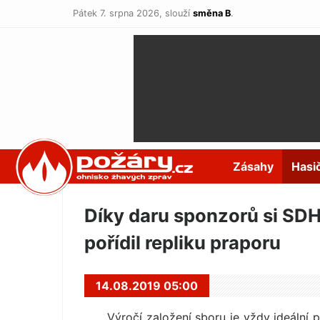
Pátek 7. srpna 2026,
slouží
směna B
.
POŽÁRY.cz
Zásahy
Hasi
Díky daru sponzorů si SDH
pořídil repliku praporu
14.08.2019 05:00
Výročí založení sboru je vždy ideální p