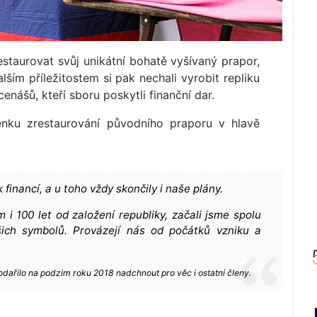
estaurovat svůj unikátní bohatě vyšívaný prapor,
alším příležitostem si pak nechali vyrobit repliku
nášů, kteří sboru poskytli finanční dar.
enku zrestaurování původního praporu v hlavě
inancí, a u toho vždy skončily i naše plány.
ím i 100 let od založení republiky, začali jsme spolu
šich symbolů. Provázejí nás od počátků vzniku a
odařilo na podzim roku 2018 nadchnout pro věc i ostatní členy.