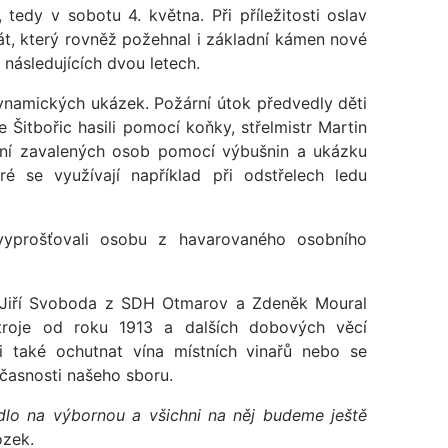
tedy v sobotu 4. května. Při příležitosti oslav
át, který rovněž požehnal i základní kámen nové
 následujících dvou letech.
ynamických ukázek. Požární útok předvedly děti
Šitbořic hasili pomocí koňky, střelmistr Martin
tění zavalených osob pomocí výbušnin a ukázku
ré se využívají například při odstřelech ledu
c vyprošťovali osobu z havarovaného osobního
li Jiří Svoboda z SDH Otmarov a Zdeněk Moural
roje od roku 1913 a dalších dobových věcí
li také ochutnat vína místních vinařů nebo se
učasnosti našeho sboru.
dlo na výbornou a všichni na něj budeme ještě
ozek.