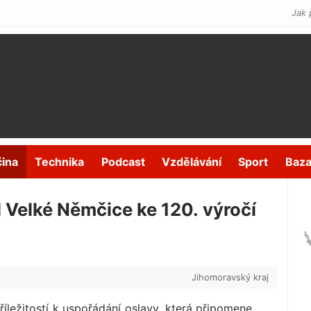
Jak 
čina
Technika
Podcast
Vzdělávání
Sport
Baza
 Velké Němčice ke 120. výročí
Jihomoravský kraj
říležitostí k uspořádání oslavy, která připomene,