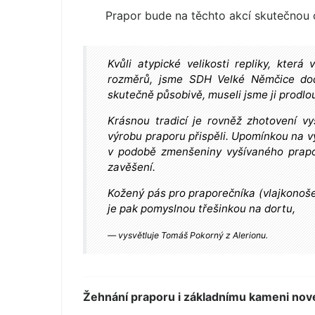
Prapor bude na těchto akcí skutečnou 
Kvůli atypické velikosti repliky, kter
rozměrů, jsme SDH Velké Němčice dod
skutečně působivě, museli jsme ji prodlou
Krásnou tradicí je rovněž zhotovení v
výrobu praporu přispěli. Upomínkou na v
v podobě zmenšeniny vyšívaného prapo
zavěšení.
Kožený pás pro praporečníka (vlajkonoš
je pak pomyslnou třešinkou na dortu,
vysvětluje Tomáš Pokorný z Alerionu.
Žehnání praporu i základnímu kameni nov