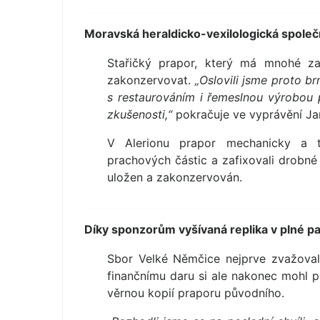
Moravská heraldicko-vexilologická společn
Stařičký prapor, který má mnohé za
zakonzervovat.
„Oslovili jsme proto br
s restaurováním i řemeslnou výrobou 
zkušenosti,“
pokračuje ve vyprávění Ja
V Alerionu prapor mechanicky a trp
prachových částic a zafixovali drobné 
uložen a zakonzervován.
Díky sponzorům vyšívaná replika v plné p
Sbor Velké Němčice nejprve zvažoval 
finančnímu daru si ale nakonec mohl po
věrnou kopií praporu původního.