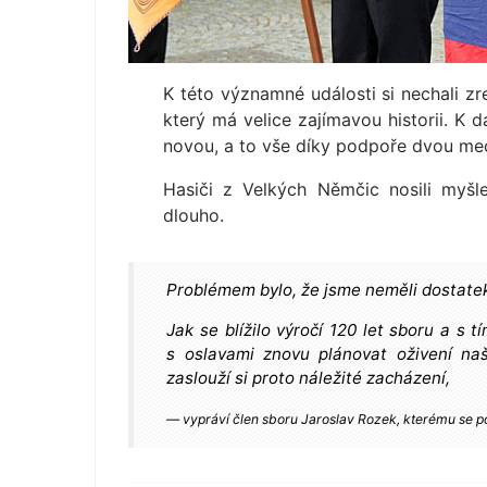
K této významné události si nechali zr
který má velice zajímavou historii. K d
novou, a to vše díky podpoře dvou mece
Hasiči z Velkých Němčic nosili myšl
dlouho.
Problémem bylo, že jsme neměli dostatek f
Jak se blížilo výročí 120 let sboru a s t
s oslavami znovu plánovat oživení na
zaslouží si proto náležité zacházení,
vypráví člen sboru Jaroslav Rozek, kterému se p