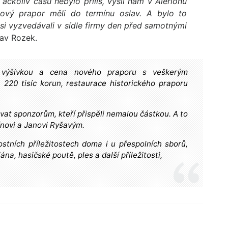
 ačkoliv času nebylo příliš, vyšli nám v Alerionu
nový prapor měli do termínu oslav. A bylo to
si vyzvedávali v sídle firmy den před samotnými
av Rozek.
í výšivkou a cena nového praporu s veškerým
 220 tisíc korun, restaurace historického praporu
vat sponzorům, kteří přispěli nemalou částkou. A to
ínovi a Janovi Ryšavým.
stních příležitostech doma i u přespolních sborů,
ána, hasičské poutě, ples a další příležitosti,