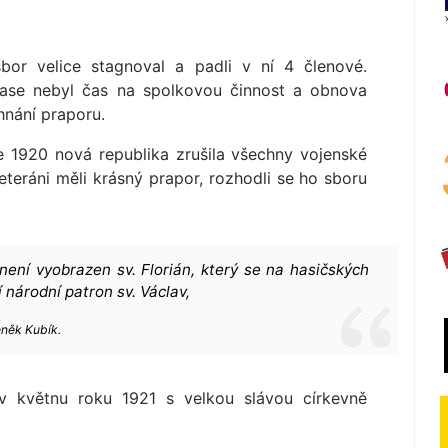
bor velice stagnoval a padli v ní 4 členové.
zase nebyl čas na spolkovou činnost a obnova
hnání praporu.
e 1920 nová republika zrušila všechny vojenské
veteráni měli krásný prapor, rozhodli se ho sboru
ení vyobrazen sv. Florián, který se na hasičských
í národní patron sv. Václav,
eněk Kubík.
v květnu roku 1921 s velkou slávou církevně