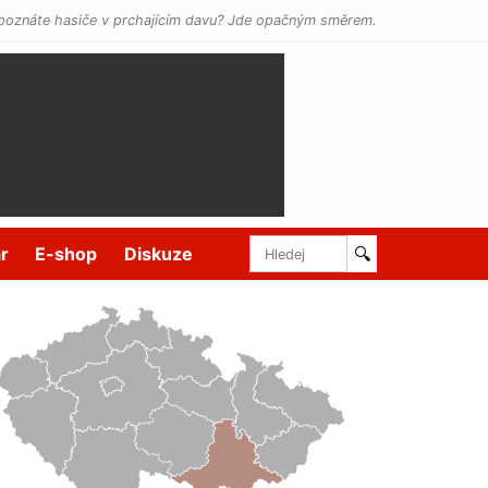
poznáte hasiče v prchajícím davu? Jde opačným směrem.
r
E-shop
Diskuze
🔍