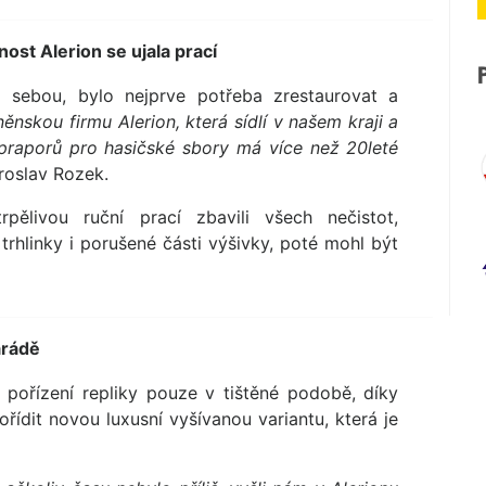
ost Alerion se ujala prací
 sebou, bylo nejprve potřeba zrestaurovat a
něnskou firmu Alerion, která sídlí v našem kraji a
praporů pro hasičské sbory má více než 20leté
roslav Rozek.
ělivou ruční prací zbavili všech nečistot,
trhlinky i porušené části výšivky, poté mohl být
arádě
pořízení repliky pouze v tištěné podobě, díky
řídit novou luxusní vyšívanou variantu, která je