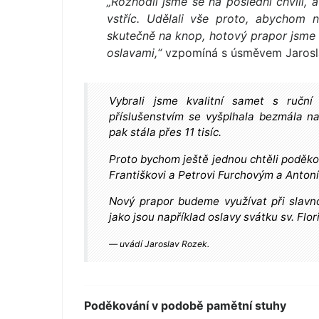
„Rozhodli jsme se na poslední chvíli, a
vstříc. Udělali vše proto, abychom 
skutečně na knop, hotový prapor jsme 
oslavami,“
vzpomíná s úsměvem Jarosl
Vybrali jsme kvalitní samet s ručn
příslušenstvím se vyšplhala bezmála na
pak stála přes 11 tisíc.
Proto bychom ještě jednou chtěli poděko
Františkovi a Petrovi Furchovým a Anton
Nový prapor budeme využívat při slavno
jako jsou například oslavy svátku sv. Flori
uvádí Jaroslav Rozek.
Poděkování v podobě pamětní stuhy