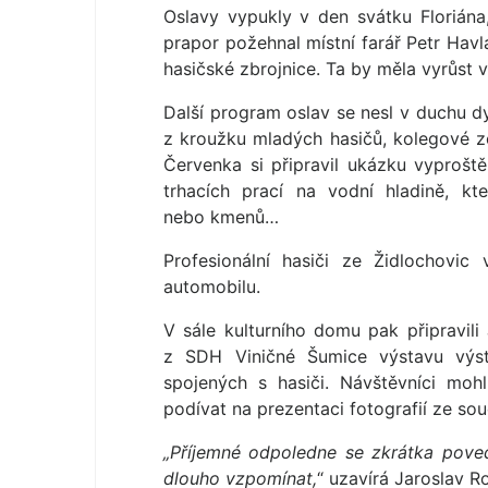
Oslavy vypukly v den svátku Floriána, 
prapor požehnal místní farář Petr Havl
hasičské zbrojnice. Ta by měla vyrůst v
Další program oslav se nesl v duchu d
z kroužku mladých hasičů, kolegové ze 
Červenka si připravil ukázku vyproš
trhacích prací na vodní hladině, kte
nebo kmenů…
Profesionální hasiči ze Židlochovi
automobilu.
V sále kulturního domu pak připravi
z SDH Viničné Šumice výstavu výst
spojených s hasiči. Návštěvníci moh
podívat na prezentaci fotografií ze so
„Příjemné odpoledne se zkrátka pove
dlouho vzpomínat,
“ uzavírá Jaroslav R