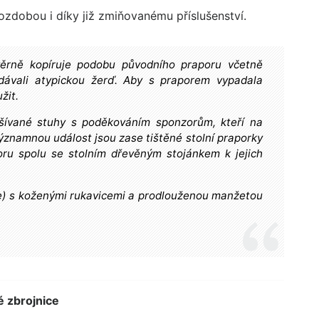
ozdobou i díky již zmiňovanému příslušenství.
á věrně kopíruje podobu původního praporu včetně
ávali atypickou žerď. Aby s praporem vypadala
žit.
yšívané stuhy s poděkováním sponzorům, kteří na
ýznamnou událost jsou zase tištěné stolní praporky
ru spolu se stolním dřevěným stojánkem k jejich
e) s koženými rukavicemi a prodlouženou manžetou
é zbrojnice