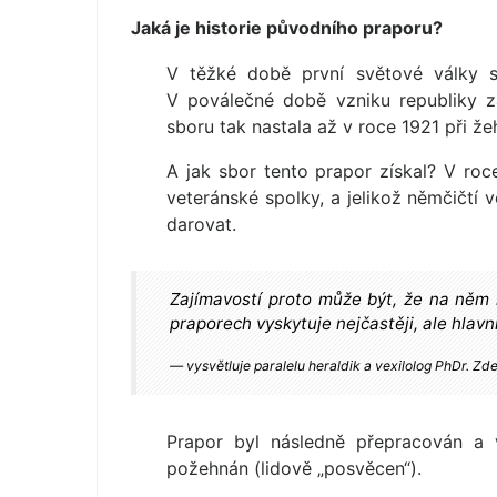
Jaká je historie původního praporu?
V těžké době první světové války s
V poválečné době vzniku republiky 
sboru tak nastala až v roce 1921 při že
A jak sbor tento prapor získal? V roc
veteránské spolky, a jelikož němčičtí 
darovat.
Zajímavostí proto může být, že na něm n
praporech vyskytuje nejčastěji, ale hlavn
vysvětluje paralelu heraldik a vexilolog PhDr. Zd
Prapor byl následně přepracován a 
požehnán (lidově „posvěcen“).