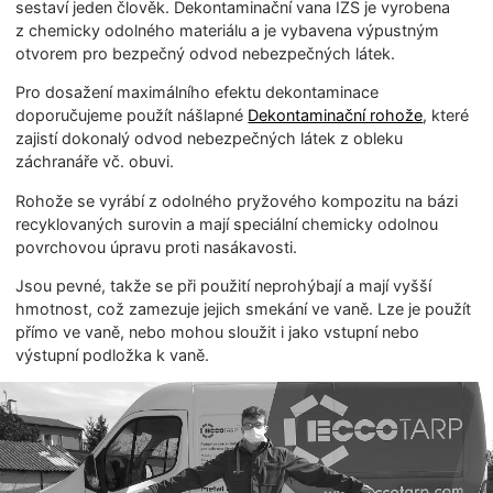
sestaví jeden člověk. Dekontaminační vana IZS je vyrobena
z chemicky odolného materiálu a je vybavena výpustným
otvorem pro bezpečný odvod nebezpečných látek.
Pro dosažení maximálního efektu dekontaminace
doporučujeme použít nášlapné
Dekontaminační rohože
, které
zajistí dokonalý odvod nebezpečných látek z obleku
záchranáře vč. obuvi.
Rohože se vyrábí z odolného pryžového kompozitu na bázi
recyklovaných surovin a mají speciální chemicky odolnou
povrchovou úpravu proti nasákavosti.
Jsou pevné, takže se při použití neprohýbají a mají vyšší
hmotnost, což zamezuje jejich smekání ve vaně. Lze je použít
přímo ve vaně, nebo mohou sloužit i jako vstupní nebo
výstupní podložka k vaně.