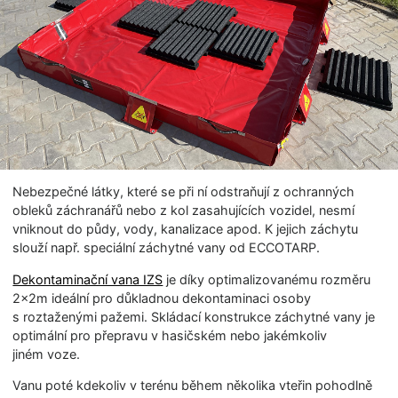
Nebezpečné látky, které se při ní odstraňují z ochranných
obleků záchranářů nebo z kol zasahujících vozidel, nesmí
vniknout do půdy, vody, kanalizace apod. K jejich záchytu
slouží např. speciální záchytné vany od ECCOTARP.
Dekontaminační vana IZS
je díky optimalizovanému rozměru
2×2m ideální pro důkladnou dekontaminaci osoby
s roztaženými pažemi. Skládací konstrukce záchytné vany je
optimální pro přepravu v hasičském nebo jakémkoliv
jiném voze.
Vanu poté kdekoliv v terénu během několika vteřin pohodlně