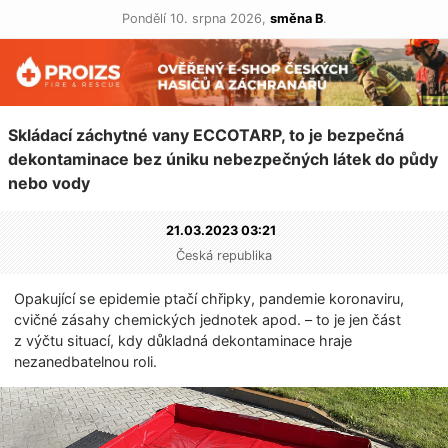
Pondělí 10. srpna 2026,
směna B
.
Skládací záchytné vany ECCOTARP, to je bezpečná
dekontaminace bez úniku nebezpečných látek do půdy
nebo vody
21.03.2023 03:21
Česká republika
Opakující se epidemie ptačí chřipky, pandemie koronaviru,
cvičné zásahy chemických jednotek apod. – to je jen část
z výčtu situací, kdy důkladná dekontaminace hraje
nezanedbatelnou­ roli.