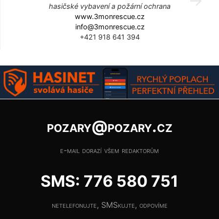
hasičské vybavení a požární ochrana
www.3monrescue.cz
info@3monrescue.cz
+421 918 641 394
pozary@pozary.cz
e-mail dorazí všem redaktorům
SMS: 776 580 751
netelefonujte, SMSkujte, odpovíme