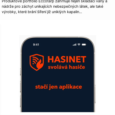
Produktové portfolio Eccotarp zahrnuje nejen skládací vany a
nádrže pro záchyt unikajících nebezpečných látek, ale také
výrobky, které brání šíření již uniklých kapalin…