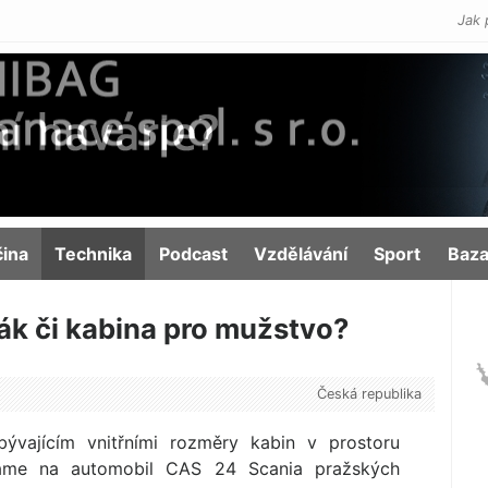
Jak 
čina
Technika
Podcast
Vzdělávání
Sport
Baza
k či kabina pro mužstvo?
Česká republika
abývajícím vnitřními rozměry kabin v prostoru
áme na automobil CAS 24 Scania pražských