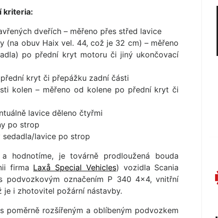
kriteria:
zavřených dveřích – měřeno přes střed lavice
y (na obuv Haix vel. 44, což je 32 cm) – měřeno
adla) po přední kryt motoru či jiný ukončovací
přední kryt či přepážku zadní části
sti kolen – měřeno od kolene po přední kryt či
tuálně lavice děleno čtyřmi
hy po strop
 sedadla/lavice po strop
e a hodnotíme, je továrně prodloužená bouda
nii firma
Laxå Special Vehicles
) vozidla Scania
 s podvozkovým označením P 340 4×4, vnitřní
je i zhotovitel požární nástavby.
nás poměrně rozšířeným a oblíbeným podvozkem