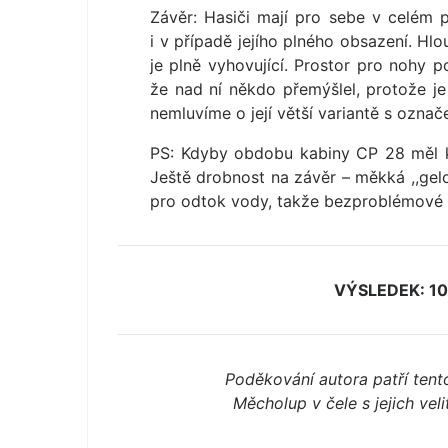
Závěr: Hasiči mají pro sebe v celém p
i v případě jejího plného obsazení. Hlou
je plně vyhovující. Prostor pro nohy p
že nad ní někdo přemýšlel, protože 
nemluvíme o její větší variantě s označ
PS: Kdyby obdobu kabiny CP 28 měl k
Ještě drobnost na závěr – měkká ,,gelo
pro odtok vody, takže bezproblémové 
VÝSLEDEK: 10
Poděkování autora patří ten
Měcholup v čele s jejich vel