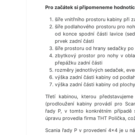
Pro začátek si připomeneme hodnotící 
šíře vnitřního prostoru kabiny při 
šíře podlahového prostoru pro noh
od konce spodní části lavice (sed
prvek zadní části
šíře prostoru od hrany sedačky po 
zbytkový prostor pro nohy v obla
přepážku zadní části
rozměry jednotlivých sedaček, even
výška zadní části kabiny od podla
výška zadní části kabiny od plochy
Třetí kabinou, kterou představujem
(prodloužení kabiny provádí pro Sca
řady P, v tomto konkrétním případě
úpravu provedla firma THT Polička, což 
Scania řady P v provedení 4×4 je u 