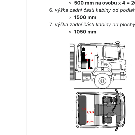
500 mm na osobu x 4 = 2
výška zadní části kabiny od podla
1500 mm
výška zadní části kabiny od plochy
1050 mm