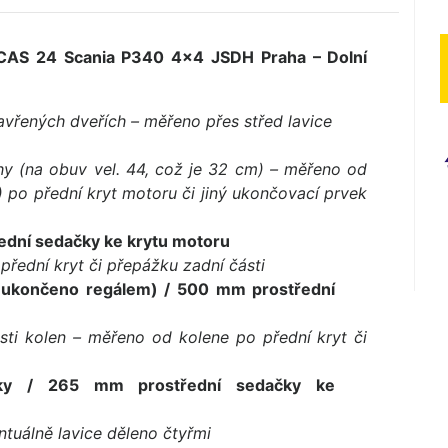
ny CAS 24 Scania P340 4×4 JSDH Praha – Dolní
zavřených dveřích – měřeno přes střed lavice
hy (na obuv vel. 44, což je 32 cm) – měřeno od
) po přední kryt motoru či jiný ukončovací prvek
dní sedačky ke krytu motoru
přední kryt či přepážku zadní části
(ukončeno regálem) / 500 mm prostřední
sti kolen – měřeno od kolene po přední kryt či
ky / 265 mm prostřední sedačky ke
tuálně lavice děleno čtyřmi