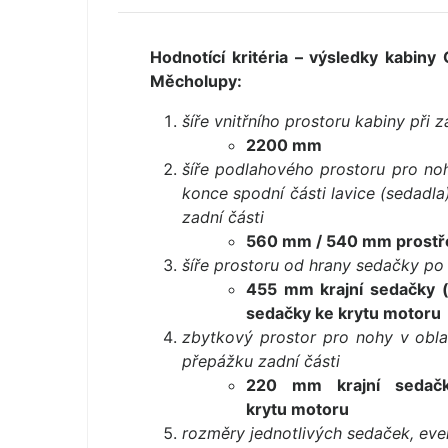
Hodnotící kritéria – výsledky kabi
Měcholupy:
šíře vnitřního prostoru kabiny při 
2200 mm
šíře podlahového prostoru pro no
konce spodní části lavice (sedadla
zadní části
560 mm / 540 mm prostře
šíře prostoru od hrany sedačky po 
455 mm krajní sedačky 
sedačky ke krytu motoru
zbytkový prostor pro nohy v obla
přepážku zadní části
220 mm krajní sedač
krytu motoru
rozměry jednotlivých sedaček, even