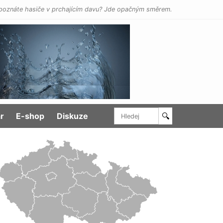
poznáte hasiče v prchajícím davu? Jde opačným směrem.
r
E-shop
Diskuze
🔍