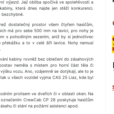
ní výjezd. Její obliba spočívá ve spolehlivosti a
kabiny, která dnes najde jen stěží konkurenci.
e bezchybné.
 než dostatečný prostor všem čtyřem hasičům,
 nich má pro sebe 500 mm na lavici, pro nohy je
ém s pohodlným sezením, aniž by si jednotlivec
u překážku a to v celé šíři lavice. Nohy nemusí
.
vání kabiny rovněž bez oblečení do zásahových
 postav neměla s místem pro horní část těla či
 výšku vozu. Ano, vzájemně se dotýkají, ale to je
u tak u všech vozidel vyjma CAS 25 Liaz, kde byl
spodním prolisem ve dveřích či v oblasti oken. Na
e s označením CrewCab CP 28 poskytuje hasičům
zásahu či stání na požární asistenci apod.