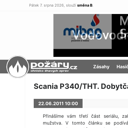
Pátek 7. srpna 2026,
slouží
směna B
.
POŽÁRY.cz
Zásahy
Hasi
Scania P340/THT. Dobytčá
22.06.2011 10:00
Přinášíme vám třetí část seriálu, z
mužstva. V tomto článku se podív