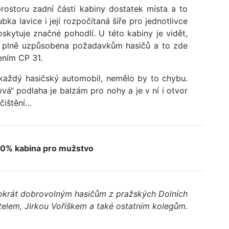
rostoru zadní části kabiny dostatek místa a to
bka lavice i její rozpočítaná šíře pro jednotlivce
oskytuje značné pohodlí. U této kabiny je vidět,
je plně uzpůsobena požadavkům hasičů a to zde
ením CP 31.
aždý hasičský automobil, nemělo by to chybu.
vá“ podlaha je balzám pro nohy a je v ní i otvor
čištění…
0% kabina pro mužstvo
tokrát dobrovolným hasičům z pražských Dolních
itelem, Jirkou Voříškem a také ostatním kolegům.