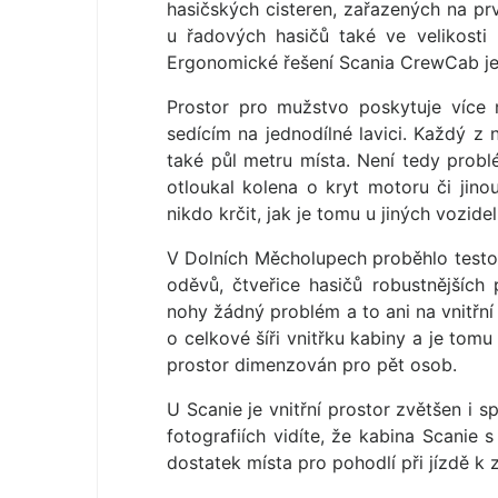
hasičských cisteren, zařazených na prv
u řadových hasičů také ve velikosti 
Ergonomické řešení Scania CrewCab j
Prostor pro mužstvo poskytuje více
sedícím na jednodílné lavici. Každý z
také půl metru místa. Není tedy probl
otloukal kolena o kryt motoru či jino
nikdo krčit, jak je tomu u jiných vozidel
V Dolních Měcholupech proběhlo testo
oděvů, čtveřice hasičů robustnějších
nohy žádný problém a to ani na vnitřní
o celkové šíři vnitřku kabiny a je tom
prostor dimenzován pro pět osob.
U Scanie je vnitřní prostor zvětšen i 
fotografiích vidíte, že kabina Scani
dostatek místa pro pohodlí při jízdě k 