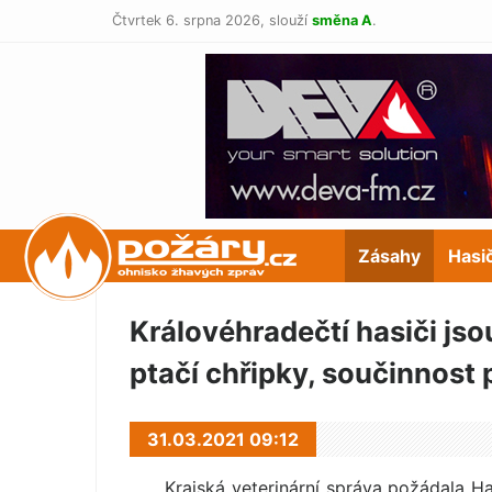
Čtvrtek 6. srpna 2026,
slouží
směna A
.
POŽÁRY.cz
Zásahy
Hasi
Královéhradečtí hasiči jso
ptačí chřipky, součinnost
31.03.2021 09:12
Krajská veterinární správa požádala H