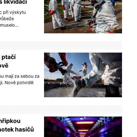
 likvidací
c při výskytu
drůbeže
1 muselo…
 ptačí
ově
ou mají za sebou za
i. Nově potvrdili
chřipkou
notek hasičů