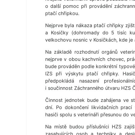
o další pomoc při provádění záchrann
ptačí chřipkou.
Nejprve byla nákaza ptačí chřipky zji
a Kosičky (dohromady do 5 tisíc ku
velkochovu nosnic v Kosičkách, kde je as
Na základě rozhodnutí orgánů veteri
nejprve v obou kachvních chovec, prá
bude prováděn podle konkrétní typové 
IZS při výskytu ptačí chřipky. Has
předpokládá nasazení profesionál
i součinnost Záchranného útvaru HZS 
Činnost jednotek bude zahájena ve st
dní. Po dokončení likvidačních prac
hasiči spolu s veterináři přesunou do 
Na místě budou příslušníci HZS zajiš
zasahujících osob a techniky a des