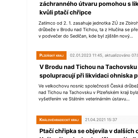
záchranného útvaru pomohou s lik
kvůli ptačí chřipce
Zatímco od 2. 1. zasahuje jednotka ZÚ ze Zbir
drůbeže v Brodu nad Tichou, ta z Hlučína se pře
v podvečer do Sedlčan, kde byl zjištěn nový…
Plzeňský kraj
02.01.2023 11:45, aktualizováno 07
V Brodu nad Tichou na Tachovsku 
spolupracují při likvidaci ohniska p
Ve velkochovu nosnic společnosti Česká drůbež 
nad Tichou na Tachovsku v Plzeňském kraji byl
vyšetřením ve Státním veterinárním ústavu…
Královéhradecký kraj
21.04.2021 15:37
Ptačí chřipka se objevila v dalších