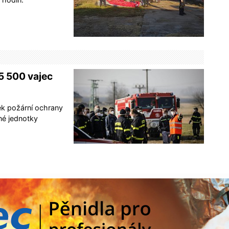
 5 500 vajec
ek požární ochrany
né jednotky