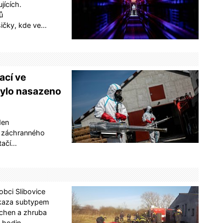
jících.
ů
sičky, kde ve…
ací ve
bylo nasazeno
den
o záchranného
tačí…
 obci Slibovice
ákaza subtypem
achen a zhruba
 hodin.