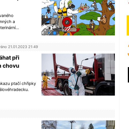
ovaného
anných a
terinární…
váno 21.01.2023 21:49
hat při
ím chovu
nákazu ptačí chřipky
álovéhradecku.