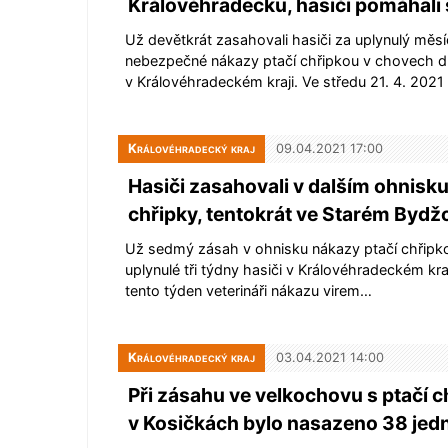
Královéhradecku, hasiči pomáhali s
Už devětkrát zasahovali hasiči za uplynulý měsí
nebezpečné nákazy ptačí chřipkou v chovech 
v Královéhradeckém kraji. Ve středu 21. 4. 202
Královéhradecký kraj
09.04.2021 17:00
Hasiči zasahovali v dalším ohnisku
chřipky, tentokrát ve Starém Bydž
Už sedmý zásah v ohnisku nákazy ptačí chřipk
uplynulé tři týdny hasiči v Královéhradeckém kraj
tento týden veterináři nákazu virem…
Královéhradecký kraj
03.04.2021 14:00
Při zásahu ve velkochovu s ptačí 
v Kosičkách bylo nasazeno 38 jed