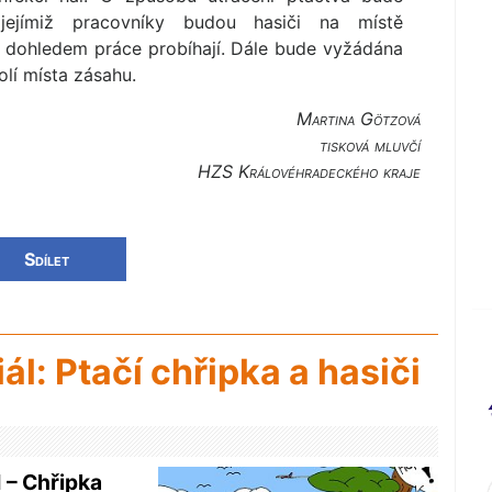
 jejímiž pracovníky budou hasiči na místě
m dohledem práce probíhají. Dále bude vyžádána
olí místa zásahu.
Martina Götzová
tisková mluvčí
HZS Královéhradec­kého kraje
Sdílet
iál: Ptačí chřipka a hasiči
 – Chřipka