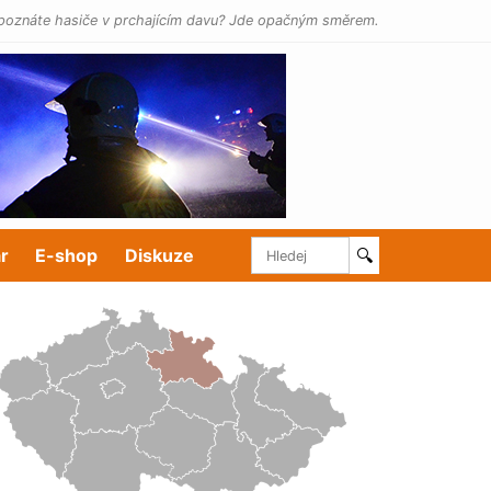
poznáte hasiče v prchajícím davu? Jde opačným směrem.
r
E-shop
Diskuze
🔍