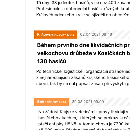
Tři dny, 38 jednotek hasičů, více než 400 zasahu
Profesionální a dobrovolní hasiči z různých kout
Královéhradeckého kraje se sjížděli do obce Ko
Královéhradecký kraj
02.04.2021 08:46
Během prvního dne likvidačních pr
velkochovu drůbeže v Kosičkách 
130 hasičů
Po technické, logistické i organizační stránce je
z nejnáročnějších zásahů krajského hasičskéh
sboru, tak by se dal popsat zásah při výskytu p
Středočeský kraj
30.03.2021 09:00
Na žádost Krajské veterinární správy likvidují v
hasiči chov kachen, u kterých se prokázala n
ptačí chřipky H5N8. V tomto chovu je 7300 k
45 000 vajec. Předpokládaná doba zásahu je 7