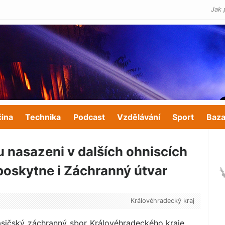
Jak 
čina
Technika
Podcast
Vzdělávání
Sport
Baza
u nasazeni v dalších ohniscích
 poskytne i Záchranný útvar
Královéhradecký kraj
asičský záchranný sbor Královéhradeckého kraje