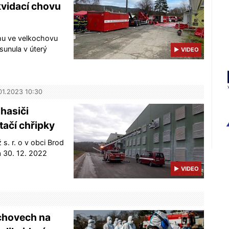
vidací chovu
ohu ve velkochovu
sunula v úterý
▶ VIDEO
.01.2023 10:30
hasiči
tačí chřipky
s. r. o v obci Brod
a 30. 12. 2022
▶ VIDEO
 chovech na