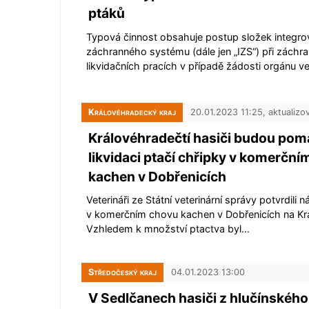
ptáků
Typová činnost obsahuje postup složek integr
záchranného systému (dále jen „IZS“) při záchr
likvidačních pracích v případě žádosti orgánu ve
Královéhradecký kraj
20.01.2023 11:25, aktualizo
Královéhradečtí hasiči budou pomá
likvidaci ptačí chřipky v komerčn
kachen v Dobřenicích
Veterináři ze Státní veterinární správy potvrdili 
v komerčním chovu kachen v Dobřenicích na Kr
Vzhledem k množství ptactva byl…
Středočeský kraj
04.01.2023 13:00
V Sedlčanech hasiči z hlučínského