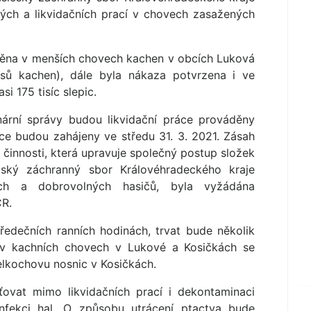
ých a likvidačních prací v chovech zasažených
štěna v menších chovech kachen v obcích Luková
sů kachen), dále byla nákaza potvrzena i ve
i 175 tisíc slepic.
nární správy budou likvidační práce prováděny
ce budou zahájeny ve středu 31. 3. 2021. Zásah
činnosti, která upravuje společný postup složek
ičský záchranný sbor Královéhradeckého kraje
ních a dobrovolných hasičů, byla vyžádána
ČR.
ředečních ranních hodinách, trvat bude několik
í v kachních chovech v Lukové a Kosičkách se
velkochovu nosnic v Kosičkách.
ťovat mimo likvidačních prací i dekontaminaci
infekci hal. O způsobu utrácení ptactva bude