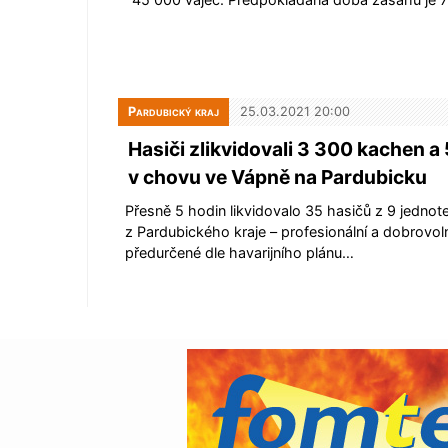
Pardubický kraj
25.03.2021 20:00
Hasiči zlikvidovali 3 300 kachen a
v chovu ve Vápně na Pardubicku
Přesně 5 hodin likvidovalo 35 hasičů z 9 jednot
z Pardubického kraje – profesionální a dobrovol
předurčené dle havarijního plánu…