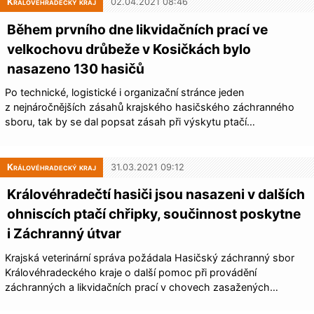
Královéhradecký kraj
02.04.2021 08:46
Během prvního dne likvidačních prací ve
velkochovu drůbeže v Kosičkách bylo
nasazeno 130 hasičů
Po technické, logistické i organizační stránce jeden
z nejnáročnějších zásahů krajského hasičského záchranného
sboru, tak by se dal popsat zásah při výskytu ptačí…
Královéhradecký kraj
31.03.2021 09:12
Královéhradečtí hasiči jsou nasazeni v dalších
ohniscích ptačí chřipky, součinnost poskytne
i Záchranný útvar
Krajská veterinární správa požádala Hasičský záchranný sbor
Královéhradeckého kraje o další pomoc při provádění
záchranných a likvidačních prací v chovech zasažených…