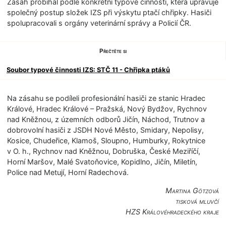
Zásah probíhal podle konkrétní typové činnosti, která upravuje
společný postup složek IZS při výskytu ptačí chřipky. Hasiči
spolupracovali s orgány veterinární správy a Policií ČR.
Přečtěte si
Soubor typové činnosti IZS: STČ 11 - Chřipka ptáků
Na zásahu se podíleli profesionální hasiči ze stanic Hradec
Králové, Hradec Králové – Pražská, Nový Bydžov, Rychnov
nad Kněžnou, z územních odborů Jičín, Náchod, Trutnov a
dobrovolní hasiči z JSDH Nové Město, Smidary, Nepolisy,
Kosice, Chudeřice, Klamoš, Sloupno, Humburky, Rokytnice
v O. h., Rychnov nad Kněžnou, Dobruška, České Meziříčí,
Horní Maršov, Malé Svatoňovice, Kopidlno, Jičín, Miletín,
Police nad Metují, Horní Radechová.
Martina Götzová
tisková mluvčí
HZS Královéhradec­kého kraje