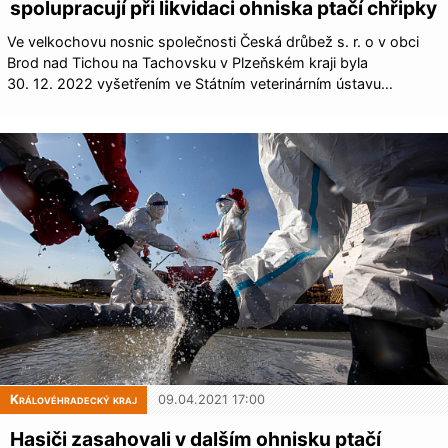
spolupracují při likvidaci ohniska ptačí chřipky
Ve velkochovu nosnic společnosti Česká drůbež s. r. o v obci
Brod nad Tichou na Tachovsku v Plzeňském kraji byla
30. 12. 2022 vyšetřením ve Státním veterinárním ústavu…
Královéhradecký kraj
09.04.2021 17:00
Hasiči zasahovali v dalším ohnisku ptačí