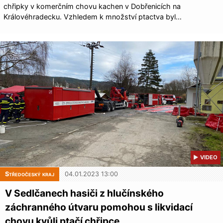
chřipky v komerčním chovu kachen v Dobřenicích na
Královéhradecku. Vzhledem k množství ptactva byl…
▶ VIDEO
Středočeský kraj
04.01.2023 13:00
V Sedlčanech hasiči z hlučínského
záchranného útvaru pomohou s likvidací
chovu kvůli ptačí chřipce