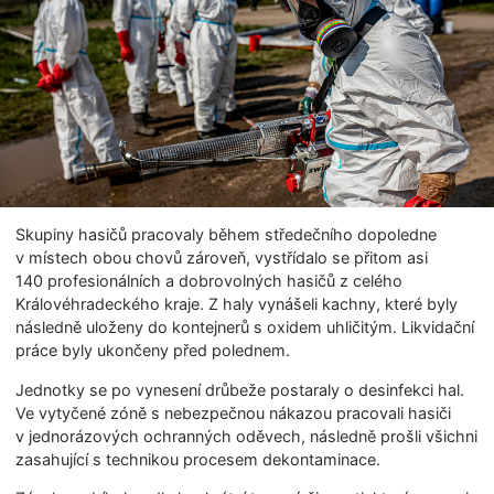
Skupiny hasičů pracovaly během středečního dopoledne
v místech obou chovů zároveň, vystřídalo se přitom asi
140 profesionálních a dobrovolných hasičů z celého
Královéhradeckého kraje. Z haly vynášeli kachny, které byly
následně uloženy do kontejnerů s oxidem uhličitým. Likvidační
práce byly ukončeny před polednem.
Jednotky se po vynesení drůbeže postaraly o desinfekci hal.
Ve vytyčené zóně s nebezpečnou nákazou pracovali hasiči
v jednorázových ochranných oděvech, následně prošli všichni
zasahující s technikou procesem dekontaminace.