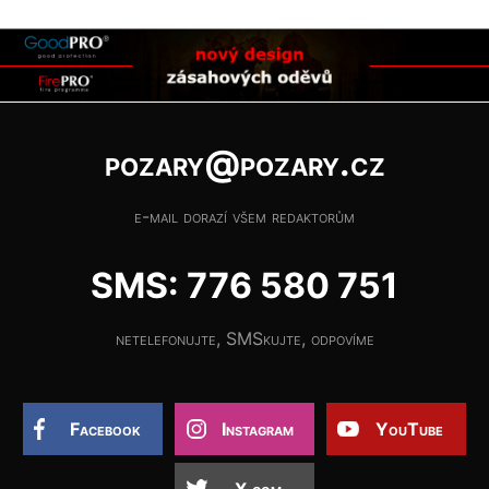
pozary@pozary.cz
e-mail dorazí všem redaktorům
SMS: 776 580 751
netelefonujte, SMSkujte, odpovíme
Facebook
Instagram
YouTube
X.com