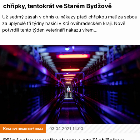
chřipky, tentokrát ve Starém Bydžově
Už sedmý zásah v ohnisku nákazy ptačí chřipkou mají za sebou
za uplynulé tři týdny hasiči v Královéhradeckém kraji. Nově
potvrdili tento týden veterináři nákazu virem…
Královéhradecký kraj
03.04.2021 14:00