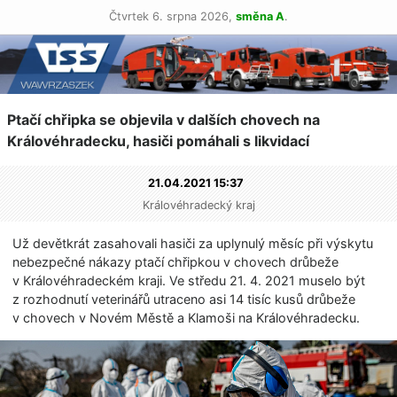
Čtvrtek 6. srpna 2026,
směna A
.
Ptačí chřipka se objevila v dalších chovech na
Královéhradecku, hasiči pomáhali s likvidací
21.04.2021 15:37
Královéhradecký kraj
Už devětkrát zasahovali hasiči za uplynulý měsíc při výskytu
nebezpečné nákazy ptačí chřipkou v chovech drůbeže
v Královéhradeckém kraji. Ve středu 21. 4. 2021 muselo být
z rozhodnutí veterinářů utraceno asi 14 tisíc kusů drůbeže
v chovech v Novém Městě a Klamoši na Královéhradecku.