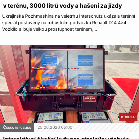
v terénu, 3000 litrů vody a hašení za jízdy
Ukrajinská Pozhmashina na veletrhu Interschutz ukázala terénní
speciál postavený na robustním podvozku Renault D14 4×4.
Vozidlo slibuje velkou prostupnost terénem,…
▶ VIDEO
Česká republika
25.06.2026 05:00