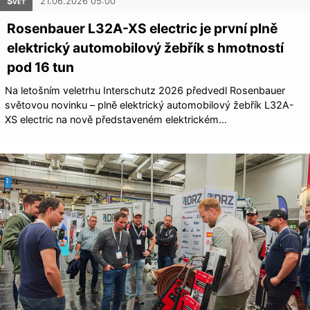
Svět
21.06.2026 05:00
Rosenbauer L32A-XS electric je první plně
elektrický automobilový žebřík s hmotností
pod 16 tun
Na letošním veletrhu Interschutz 2026 předvedl Rosenbauer
světovou novinku – plně elektrický automobilový žebřík L32A-
XS electric na nově představeném elektrickém…