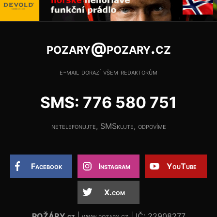
pozary@pozary.cz
e-mail dorazí všem redaktorům
SMS: 776 580 751
netelefonujte, SMSkujte, odpovíme
Facebook
Instagram
YouTube
X.com
POŽÁRY.cz
| www.pozary.cz | IČ: 22908277