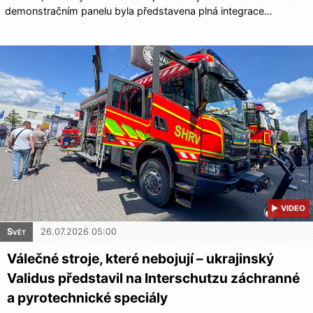
demonstračním panelu byla představena plná integrace…
▶ VIDEO
Svět
26.07.2026 05:00
Válečné stroje, které nebojují – ukrajinský
Validus představil na Interschutzu záchranné
a pyrotechnické speciály