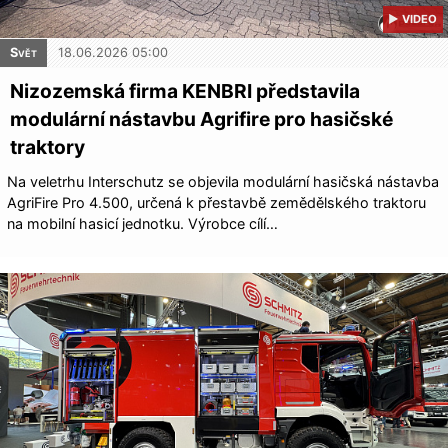
▶ VIDEO
Svět
18.06.2026 05:00
Nizozemská firma KENBRI představila
modulární nástavbu Agrifire pro hasičské
traktory
Na veletrhu Interschutz se objevila modulární hasičská nástavba
AgriFire Pro 4.500, určená k přestavbě zemědělského traktoru
na mobilní hasicí jednotku. Výrobce cílí…