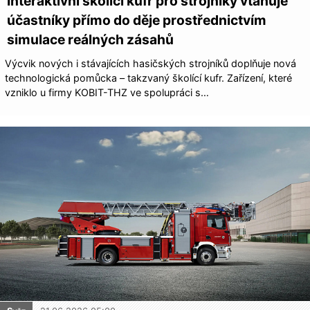
Interaktivní školící kufr pro strojníky vtahuje
účastníky přímo do děje prostřednictvím
simulace reálných zásahů
Výcvik nových i stávajících hasičských strojníků doplňuje nová
technologická pomůcka – takzvaný školící kufr. Zařízení, které
vzniklo u firmy KOBIT-THZ ve spolupráci s…