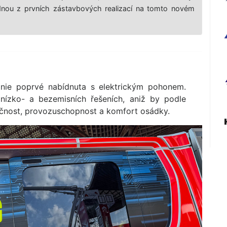
ednou z prvních zástavbových realizací na tomto novém
ie poprvé nabídnuta s elektrickým pohonem.
 nízko- a bezemisních řešeních, aniž by podle
čnost, provozuschopnost a komfort osádky.