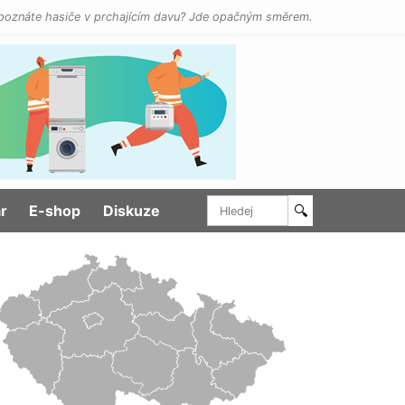
poznáte hasiče v prchajícím davu? Jde opačným směrem.
r
E-shop
Diskuze
🔍