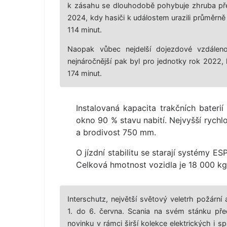
k zásahu se dlouhodobě pohybuje zhruba přes 
2024, kdy hasiči k událostem urazili průměrně 
114 minut.
Naopak vůbec nejdelší dojezdové vzdálen
nejnáročnější pak byl pro jednotky rok 2022
174 minut.
Instalovaná kapacita trakčních bateri
okno 90 % stavu nabití. Nejvyšší rychl
a brodivost 750 mm.
O jízdní stabilitu se starají systémy 
Celková hmotnost vozidla je 18 000 kg
Interschutz, největší světový veletrh požárn
1. do 6. června. Scania na svém stánku pře
novinku v rámci širší kolekce elektrických i s