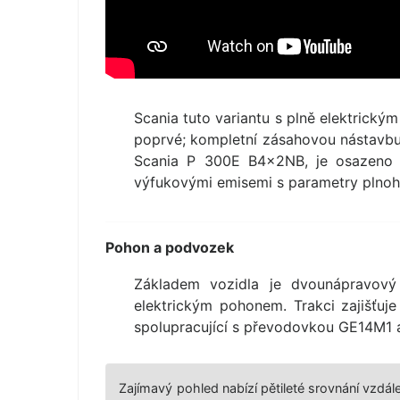
Scania tuto variantu s plně elektrický
poprvé; kompletní zásahovou nástavbu n
Scania P 300E B4×2NB, je osazeno 
výfukovými emisemi s parametry plnoh
Pohon a podvozek
Základem vozidla je dvounápravový
elektrickým pohonem. Trakci zajišť
spolupracující s převodovkou GE14
Zajímavý pohled nabízí pětileté srovnání vzdá