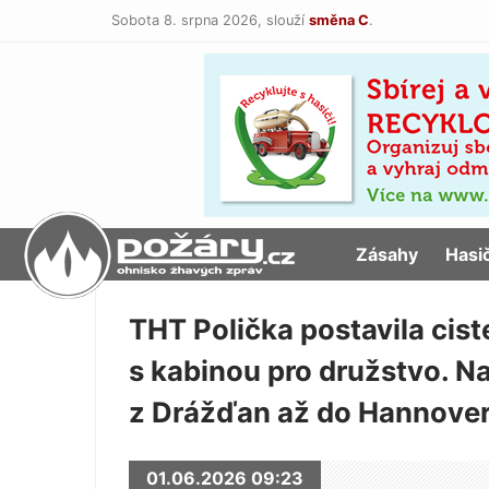
Sobota 8. srpna 2026,
slouží
směna C
.
POŽÁRY.cz
Zásahy
Hasi
THT Polička postavila cist
s kabinou pro družstvo. Na
z Drážďan až do Hannove
01.06.2026 09:23