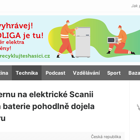
Jak 
čina
Technika
Podcast
Vzdělávání
Sport
Baza
ernu na elektrické Scanii
 baterie pohodlně dojela
ru
Česká republika