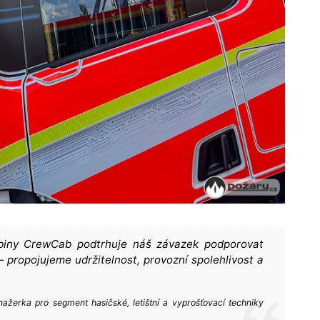
abiny CrewCab podtrhuje náš závazek podporovat
— propojujeme udržitelnost, provozní spolehlivost a
žerka pro segment hasičské, letištní a vyprošťovací techniky