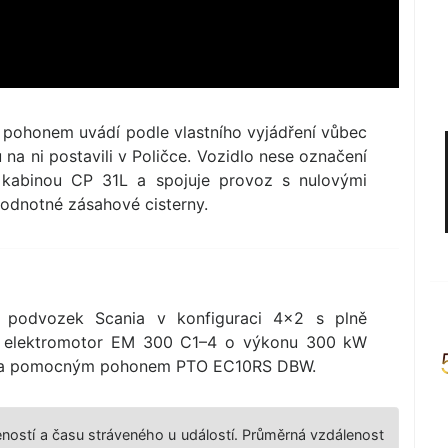
m pohonem uvádí podle vlastního vyjádření vůbec
a ni postavili v Poličce. Vozidlo nese označení
kabinou CP 31L a spojuje provoz s nulovými
odnotné zásahové cisterny.
 podvozek Scania v konfiguraci 4×2 s plně
uje elektromotor EM 300 C1–4 o výkonu 300 kW
M1 a pomocným pohonem PTO EC10RS DBW.
leností a času stráveného u událostí. Průměrná vzdálenost