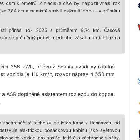
osm kilometrů. Z hlediska čísel byl nejpozitivnější rok
jen 7,84 km a na místě strávili nejkratší dobu – v průměru
osti přinesl rok 2025 s průměrem 8,74 km. Časově
, kdy se průměrný pobyt u jednoho zásahu protáhl až na
í činí 356 kWh, přičemž Scania uvádí využitelné
ost vozidla je 110 km/h, rozvor náprav 4 550 mm
ESP a ASR doplněné asistentem rozjezdu do kopce.
.
í a záchranářské techniky, se letos koná v Hannoveru od
dstavuje elektrickou posádkovou kabinu jako světovou
palovacích vozidel pro hasiče, letiště a záchranné složky.