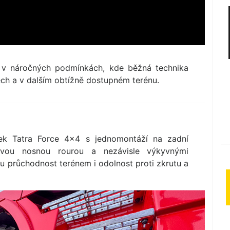
í v náročných podmínkách, kde běžná technika
tech a v dalším obtížně dostupném terénu.
k Tatra Force 4×4 s jednomontáží na zadní
řovou nosnou rourou a nezávisle výkyvnými
u průchodnost terénem i odolnost proti zkrutu a