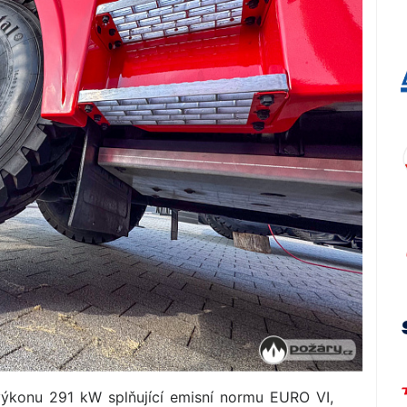
ýkonu 291 kW splňující emisní normu EURO VI,