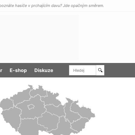
poznáte hasiče v prchajícím davu? Jde opačným směrem.
r
E-shop
Diskuze
🔍