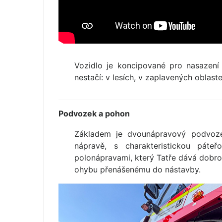
Vozidlo je koncipované pro nasazen
nestačí: v lesích, v zaplavených oblas
Podvozek a pohon
Základem je dvounápravový podvoze
nápravě, s charakteristickou páte
polonápravami, který Tatře dává dobro
ohybu přenášenému do nástavby.