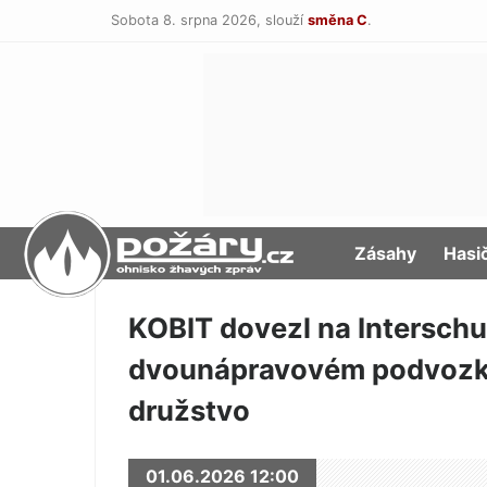
Sobota 8. srpna 2026,
slouží
směna C
.
POŽÁRY.cz
Zásahy
Hasi
KOBIT dovezl na Interschu
dvounápravovém podvozku 
družstvo
01.06.2026 12:00