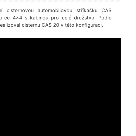
ní cisternovou automobilovou stříkačku CAS
rce 4×4 s kabinou pro celé družstvo. Podle
alizoval cisternu CAS 20 v této konfiguraci.