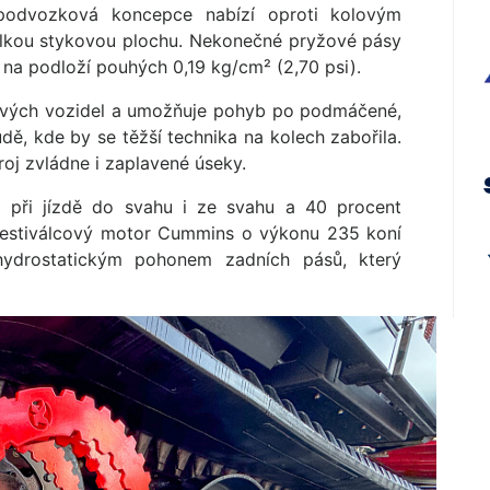
 podvozková koncepce nabízí oproti kolovým
velkou stykovou plochu. Nekonečné pryžové pásy
k na podloží pouhých 0,19 kg/cm² (2,70 psi).
lových vozidel a umožňuje pohyb po podmáčené,
ě, kde by se těžší technika na kolech zabořila.
oj zvládne i zaplavené úseky.
t při jízdě do svahu i ze svahu a 40 procent
šestiválcový motor Cummins o výkonu 235 koní
hydrostatickým pohonem zadních pásů, který