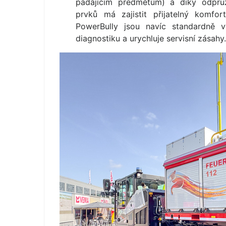
padajícím předmětům) a díky odpru
prvků má zajistit přijatelný komfo
PowerBully jsou navíc standardně v
diagnostiku a urychluje servisní zásahy.