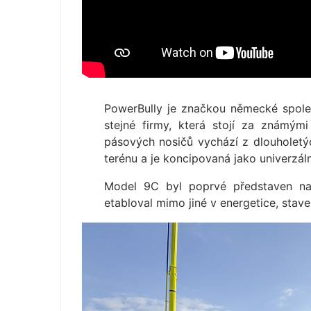
PowerBully je značkou německé spol
stejné firmy, která stojí za známým
pásových nosičů vychází z dlouholet
terénu a je koncipovaná jako univerzáln
Model 9C byl poprvé představen na
etabloval mimo jiné v energetice, stav