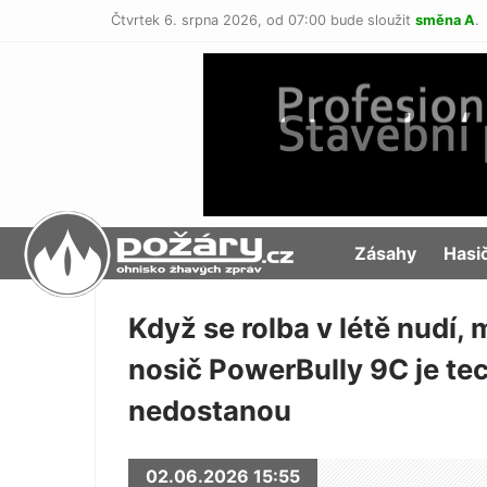
Čtvrtek 6. srpna 2026,
od 07:00 bude sloužit
směna A
.
POŽÁRY.cz
Zásahy
Hasi
Když se rolba v létě nudí
nosič PowerBully 9C je tec
nedostanou
02.06.2026 15:55