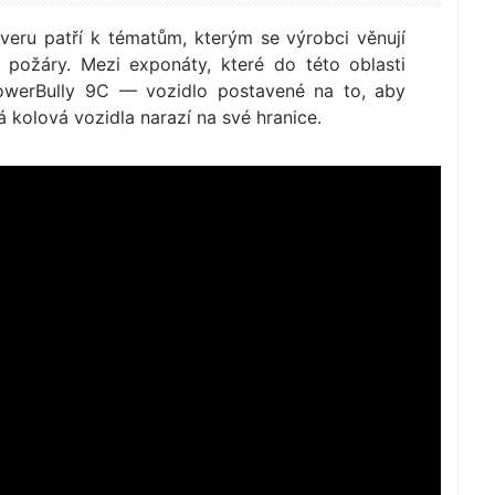
veru patří k tématům, kterým se výrobci věnují
mi požáry. Mezi exponáty, které do této oblasti
PowerBully 9C — vozidlo postavené na to, aby
á kolová vozidla narazí na své hranice.