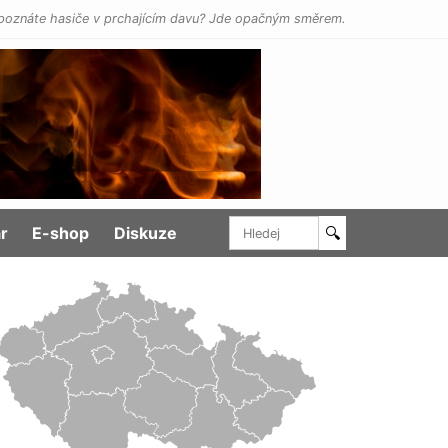
poznáte hasiče v prchajícím davu? Jde opačným směrem.
r
E-shop
Diskuze
🔍