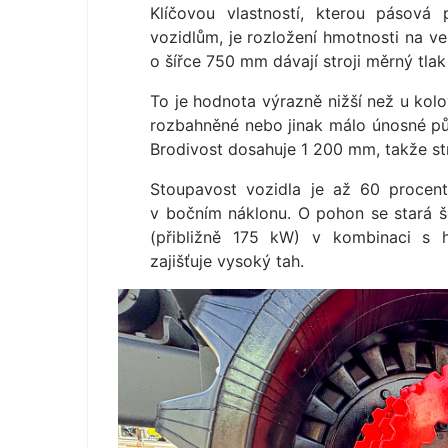
Klíčovou vlastností, kterou pásová
vozidlům, je rozložení hmotnosti na 
o šířce 750 mm dávají stroji měrný tla
To je hodnota výrazně nižší než u ko
rozbahněné nebo jinak málo únosné půd
Brodivost dosahuje 1 200 mm, takže str
Stoupavost vozidla je až 60 procen
v bočním náklonu. O pohon se stará 
(přibližně 175 kW) v kombinaci s 
zajišťuje vysoký tah.