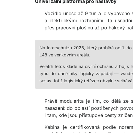
Univerzální platforma pro nástavby
Vozidlo unese až 9 tun a je vybaveno
a elektrickými rozhraními. Ta usnadň
přes pracovní plošinu až po hákový na
Na Interschutzu 2026, který probíhá od 1. do 
L48 ve venkovním areálu.
Veletrh letos klade na civilní ochranu a boj 
typu do dané niky logicky zapadají — všude 
sesuv, totiž logistický řetězec obvykle selhává 
Právě modularita je tím, co dělá ze 
nasazení: do oblastí postižených povo
i tam, kde jsou přístupové cesty zniče
Kabina je certifikovaná podle nore