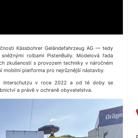
ečnosti Kässbohrer Geländefahrzeug AG — tedy
i sněžnými rolbami PistenBully. Modelová řada
ých zkušeností s provozem techniky v náročném
í mobilní platforma pro nejrůznější nástavby.
 Interschutzu v roce 2022 a od té doby se
ebnictví a právě v ochraně obyvatelstva.