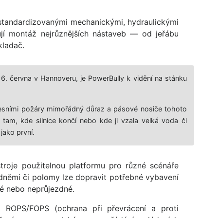
 standardizovanými mechanickými, hydraulickými
ují montáž nejrůznějších nástaveb — od jeřábu
kladač.
6. června v Hannoveru, je PowerBully k vidění na stánku
s lesními požáry mimořádný důraz a pásové nosiče tohoto
tam, kde silnice končí nebo kde ji vzala velká voda či
jako první.
stroje použitelnou platformu pro různé scénáře
dněmi či polomy lze dopravit potřebné vybavení
né nebo neprůjezdné.
m ROPS/FOPS (ochrana při převrácení a proti