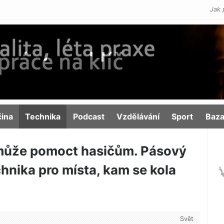
Jak 
čina
Technika
Podcast
Vzdělávání
Sport
Baza
, může pomoct hasičům. Pásový
hnika pro místa, kam se kola
Svět