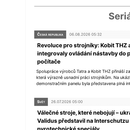
Seri
Česká republika
06.08.2026 05:32
Revoluce pro strojníky: Kobit THZ 
integrovaly ovládání nástavby do 
počítače
Spolupráce výrobců Tatra a Kobit THZ přináší z
která výrazně usnadní práci strojníkům. Na uk
demonstračním panelu byla představena plná i
Svět
26.07.2026 05:00
Válečné stroje, které nebojují – ukr
Validus představil na Interschutz
pyrotechnické speciály