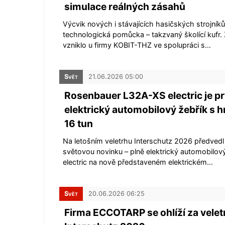
simulace reálných zásahů
Výcvik nových i stávajících hasičských strojník
technologická pomůcka – takzvaný školící kufr. Z
vzniklo u firmy KOBIT-THZ ve spolupráci s…
Svět
21.06.2026 05:00
Rosenbauer L32A-XS electric je pr
elektrický automobilový žebřík s 
16 tun
Na letošním veletrhu Interschutz 2026 předved
světovou novinku – plně elektrický automobilov
electric na nově představeném elektrickém…
Svět
20.06.2026 06:25
Firma ECCOTARP se ohlíží za vele