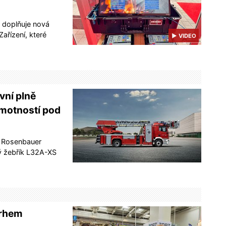
ů doplňuje nová
ařízení, které
▶ VIDEO
vní plně
hmotností pod
l Rosenbauer
ý žebřík L32A-XS
trhem