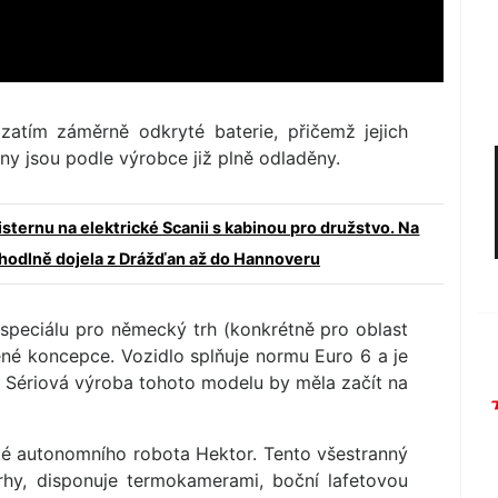
zatím záměrně odkryté baterie, přičemž jejich
ny jsou podle výrobce již plně odladěny.
isternu na elektrické Scanii s kabinou pro družstvo. Na
hodlně dojela z Drážďan až do Hannoveru
speciálu pro německý trh (konkrétně pro oblast
né koncepce. Vozidlo splňuje normu Euro 6 a je
 Sériová výroba tohoto modelu by měla začít na
ké autonomního robota Hektor. Tento všestranný
trhy, disponuje termokamerami, boční lafetovou