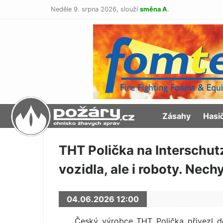
Neděle 9. srpna 2026,
slouží
směna A
.
POŽÁRY.cz
Zásahy
Hasi
THT Polička na Interschut
vozidla, ale i roboty. Nec
04.06.2026 12:00
Český výrobce THT Polička přivezl d