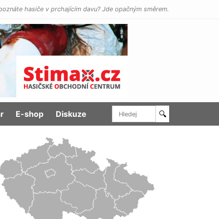
poznáte hasiče v prchajícím davu? Jde opačným směrem.
r
E-shop
Diskuze
🔍