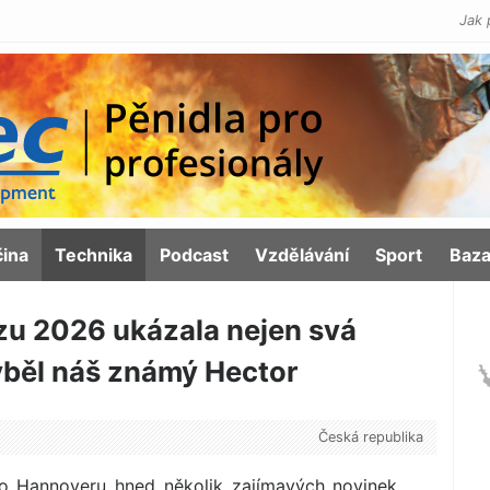
Jak 
čina
Technika
Podcast
Vzdělávání
Sport
Baza
zu 2026 ukázala nejen svá
hyběl náš známý Hector
Česká republika
o Hannoveru hned několik zajímavých novinek.