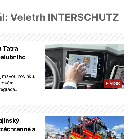
ál: Veletrh INTERSCHUTZ
a Tatra
palubního
ajímavou novinku,
ázkovém
▶ VIDEO
ntegrace…
ajinský
u záchranné a