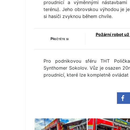
proudnicí a výměnnými nástavbami 
terénu). Jeho obrovskou výhodou je jed
si hasiči zvyknou během chvíle.
Požární robot u
Přečtěte si
Pro podnikovou sféru THT Polička 
Synthomer Sokolov. Vůz je osazen 20
proudnicí, které lze kompletně ovládat 