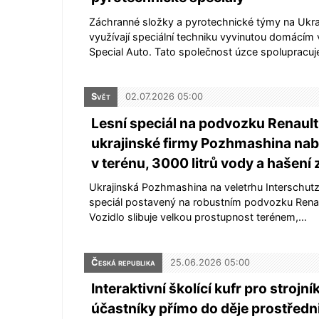
Záchranné složky a pyrotechnické týmy na Ukra
využívají speciální techniku vyvinutou domácím
Special Auto. Tato společnost úzce spolupracu
Svět
02.07.2026 05:00
Lesní speciál na podvozku Renault
ukrajinské firmy Pozhmashina nabí
v terénu, 3000 litrů vody a hašení 
Ukrajinská Pozhmashina na veletrhu Interschutz
speciál postavený na robustním podvozku Rena
Vozidlo slibuje velkou prostupnost terénem,…
Česká republika
25.06.2026 05:00
Interaktivní školící kufr pro strojní
účastníky přímo do děje prostředn