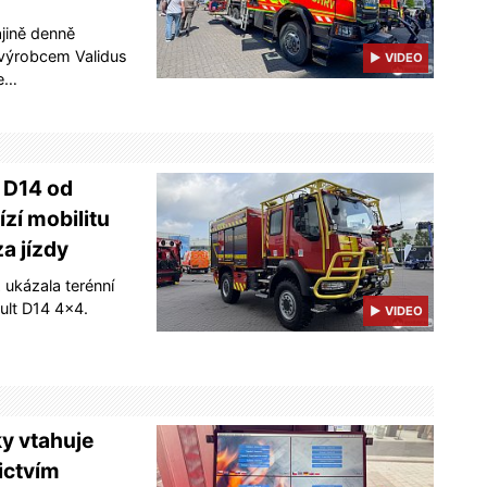
jině denně
 výrobcem Validus
▶ VIDEO
je…
 D14 od
zí mobilitu
za jízdy
 ukázala terénní
ult D14 4×4.
▶ VIDEO
ky vtahuje
ictvím