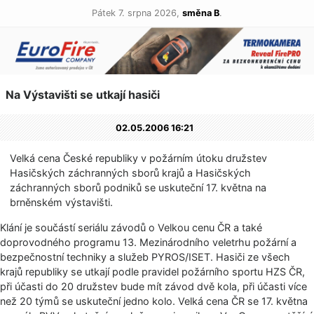
Pátek 7. srpna 2026,
směna B
.
Na Výstavišti se utkají hasiči
02.05.2006 16:21
Velká cena České republiky v požárním útoku družstev
Hasičských záchranných sborů krajů a Hasičských
záchranných sborů podniků se uskuteční 17. května na
brněnském výstavišti.
Klání je součástí seriálu závodů o Velkou cenu ČR a také
doprovodného programu 13. Mezinárodního veletrhu požární a
bezpečnostní techniky a služeb PYROS/ISET. Hasiči ze všech
krajů republiky se utkají podle pravidel požárního sportu HZS ČR,
při účasti do 20 družstev bude mít závod dvě kola, při účasti více
než 20 týmů se uskuteční jedno kolo. Velká cena ČR se 17. května