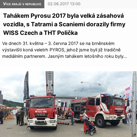
Více krajů v republice
02.06.2017 13:00
Tahákem Pyrosu 2017 byla velká zásahová
vozidla, s Tatrami a Scaniemi dorazily firmy
WISS Czech a THT Polička
Ve dnech 31. května – 3. června 2017 se na brněnském
výstavišti koná veletrh PYROS, jehož jsme byli již tradičně
mediálním partnerem. Jasným tahákem letošního roku byly…