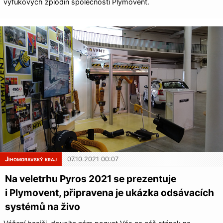
výfukových zplodin společnosti Plymovent.
Jihomoravský kraj
07.10.2021 00:07
Na veletrhu Pyros 2021 se prezentuje
i Plymovent, připravena je ukázka odsávacích
systémů na živo