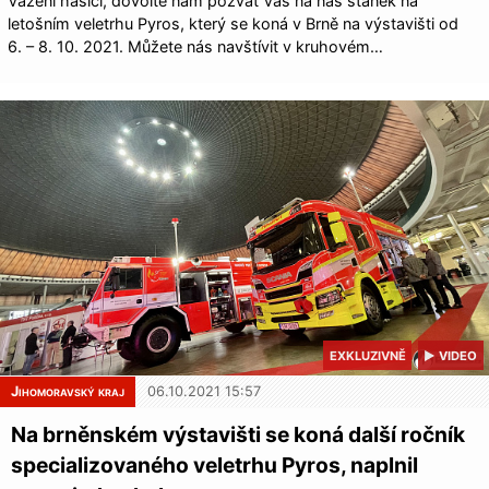
Vážení hasiči, dovolte nám pozvat Vás na náš stánek na
letošním veletrhu Pyros, který se koná v Brně na výstavišti od
6. – 8. 10. 2021. Můžete nás navštívit v kruhovém…
EXKLUZIVNĚ
▶ VIDEO
Jihomoravský kraj
06.10.2021 15:57
Na brněnském výstavišti se koná další ročník
specializovaného veletrhu Pyros, naplnil