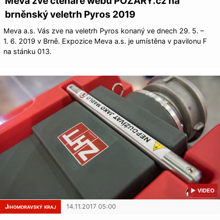
Meva zve čtenáře webu POŽÁRY.cz na
brněnský veletrh Pyros 2019
Meva a.s. Vás zve na veletrh Pyros konaný ve dnech 29. 5. –
1. 6. 2019 v Brně. Expozice Meva a.s. je umístěna v pavilonu F
na stánku 013.
▶ VIDEO
Jihomoravský kraj
14.11.2017 05:00