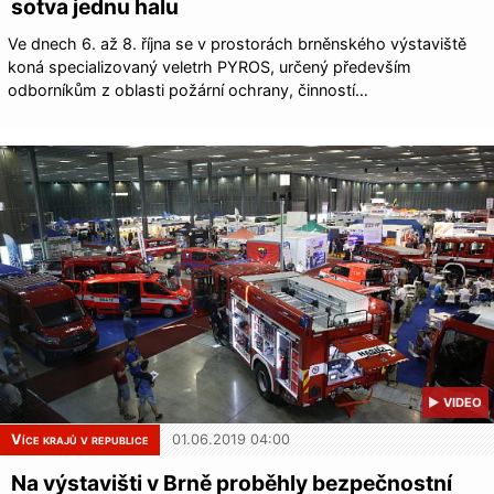
sotva jednu halu
Ve dnech 6. až 8. října se v prostorách brněnského výstaviště
koná specializovaný veletrh PYROS, určený především
odborníkům z oblasti požární ochrany, činností…
▶ VIDEO
Více krajů v republice
01.06.2019 04:00
Na výstavišti v Brně proběhly bezpečnostní