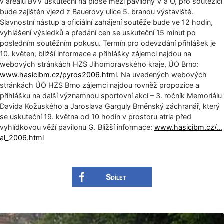
v areálu BVV uskuteční na ploše mezi pavilony V a O, pro soutěžící
bude zajištěn vjezd z Bauerovy ulice 5. branou výstaviště.
Slavnostní nástup a oficiální zahájení soutěže bude ve 12 hodin,
vyhlášení výsledků a předání cen se uskuteční 15 minut po
posledním soutěžním pokusu. Termín pro odevzdání přihlášek je
10. květen, bližší informace a přihlášky zájemci najdou na
webových stránkách HZS Jihomoravského kraje, ÚO Brno:
www.hasicibm.cz/pyros2006.html
. Na uvedených webových
stránkách ÚO HZS Brno zájemci najdou rovněž propozice a
přihlášku na další významnou sportovní akci – 3. ročník Memoriálu
Davida Kožuského a Jaroslava Garguly Brněnský záchranář, který
se uskuteční 19. května od 10 hodin v prostoru atria před
vyhlídkovou věží pavilonu G. Bližší informace:
www.hasicibm.cz/…
al_2006.html
Sdílet