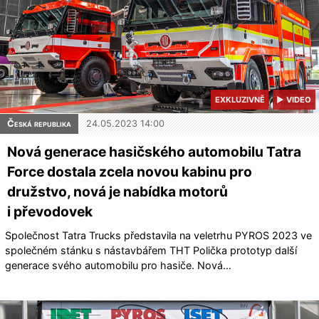
EXKLUZIVNĚ
▶ VIDEO
Česká republika
24.05.2023 14:00
Nová generace hasičského automobilu Tatra
Force dostala zcela novou kabinu pro
družstvo, nová je nabídka motorů
i převodovek
Společnost Tatra Trucks představila na veletrhu PYROS 2023 ve
společném stánku s nástavbářem THT Polička prototyp další
generace svého automobilu pro hasiče. Nová…