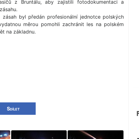
hasičů z Bruntálu, aby zajistili fotodokumentaci a
 zásahu.
a zásah byl předán profesionální jednotce polských
í vydatnou měrou pomohli zachránit les na polském
pět na základnu.
Sdílet