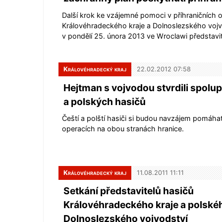
Další krok ke vzájemné pomoci v příhraničních 
Královéhradeckého kraje a Dolnoslezského vojvod
v pondělí 25. února 2013 ve Wroclawi představi
Královéhradecký kraj
22.02.2012 07:58
Hejtman s vojvodou stvrdili spolu
a polských hasičů
Čeští a polští hasiči si budou navzájem pomáha
operacích na obou stranách hranice.
Královéhradecký kraj
11.08.2011 11:11
Setkání představitelů hasičů
Královéhradeckého kraje a polské
Dolnoslezského vojvodství