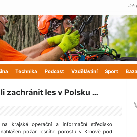
Jak 
čina
Technika
Podcast
Vzdělávání
Sport
Baza
i zachránit les v Polsku …
na krajské operační a informační středisko
 nahlášen požár lesního porostu v Krnově pod