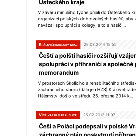
Ústeckého kraje
V závěru minulého týdne přijeli do Ústeckého kr
organizací polských dobrovolných hasičů, aby 
navázali spolupráci s kolegy, a to s hasiči…
Královéhradecký kraj
29.03.2014 15:55
Čeští a polští hasiči rozšiřují vzá
spolupráci v příhraničí a společně
memorandum
V prostorách Školicího a rehabilitačního středi
záchranného sboru (dále jen HZS) Královéhrade
Hájemství došlo ve středu 26. března 2014 k…
Více krajů v republice
26.02.2013 11:07
Češi a Poláci podepsali v polské Vr
záchranný plán poskytnutí příhran