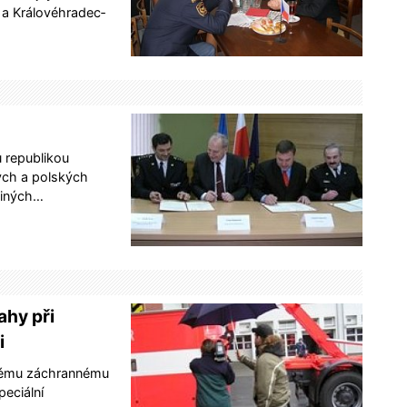
 a Královéhradec­
 republikou
ých a polských
 jiných…
ahy při
i
skému záchrannému
eciální