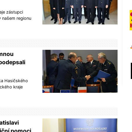
aje zástupci
v našem regionu
jemnou
 podepsali
ska Hasičského
ckého kraje
atislavi
iční pomoci