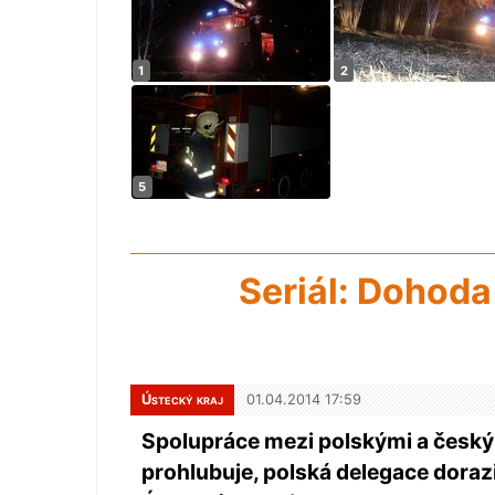
Seriál: Dohoda
Ústecký kraj
01.04.2014 17:59
Spolupráce mezi polskými a českým
prohlubuje, polská delegace dorazi