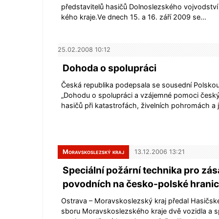
představitelů hasičů Dolnoslezského vojvodství
kého kraje.Ve dnech 15. a 16. září 2009 se…
25.02.2008 10:12
Dohoda o spolupráci
Česká republika podepsala se sousední Polskou
„Dohodu o spolupráci a vzájemné pomoci česk
hasičů při katastrofách, živelních pohromách a
Moravskoslezský kraj
13.12.2006 13:21
Speciální požární technika pro zás
povodních na česko-polské hranic
Ostrava – Moravskoslezský kraj předal Hasič
sboru Moravskoslezského kraje dvě vozidla a sp