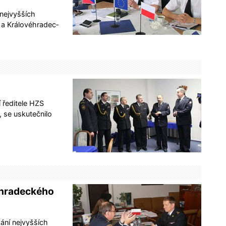
 nejvyšších
 a Královéhradec­
 ředitele HZS
, se uskutečnilo
éhradeckého
kání nejvyšších