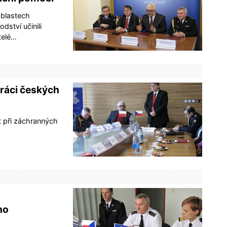
oblastech
ství učinili
telé…
práci českých
t při záchranných
ho