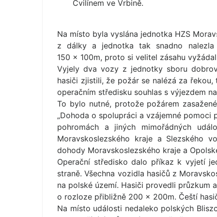
Cvilínem ve Vrbině.
Na místo byla vyslána jednotka HZS Moravsk
z dálky a jednotka tak snadno nalezla 
150 × 100m, proto si velitel zásahu vyžádal
Vyjely dva vozy z jednotky sboru dobrov
hasiči zjistili, že požár se nalézá za řekou
operačním středisku souhlas s výjezdem na
To bylo nutné, protože požárem zasažené
„Dohoda o spolupráci a vzájemné pomoci při
pohromách a jiných mimořádných událost
Moravskoslezského kraje a Slezského vo
dohody Moravskoslezského kraje a Opolskéh
Operační středisko dalo příkaz k vyjetí 
straně. Všechna vozidla hasičů z Moravskos
na polské území. Hasiči provedli průzkum a z
o rozloze přibližně 200 × 200m. Čeští hasič
Na místo události nedaleko polských Bliszc