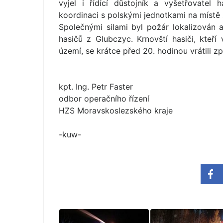
vyjel i řídící důstojník a vyšetřovatel 
koordinaci s polskými jednotkami na místě
Společnými silami byl požár lokalizován 
hasičů z Glubczyc. Krnovští hasiči, kteř
území, se krátce před 20. hodinou vrátili z
kpt. Ing. Petr Faster
odbor operačního řízení
HZS Moravskoslezského kraje
-kuw-