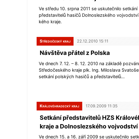
Ve středu 10. srpna 2011 se uskutečnilo setkání
představitelů hasičů Dolnoslezského vojvodství
kého kraje.
Středočeský kraj
22.12.2010 15:11
Návštěva přátel z Polska
Ve dnech 7. 12. – 8. 12. 2010 na základě pozvání
Středočeského kraje plk. Ing. Miloslava Svatoše
setkání polských hasičů a představitelů…
Královéhradecký kraj
17.09.2009 11:35
Setkání představitelů HZS Králov
kraje a Dolnoslezského vojvodství
Ve dnech 15. a 16. září 2009 se uskutečnilo set