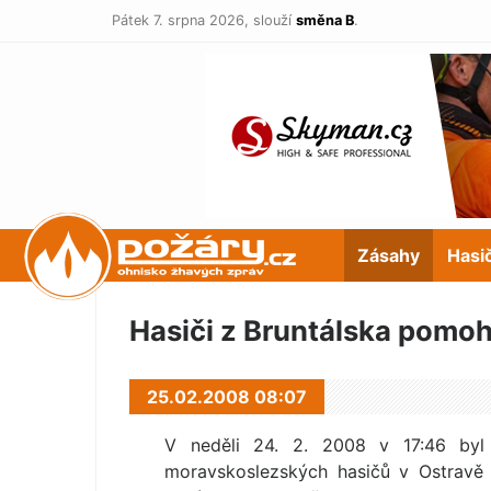
Pátek 7. srpna 2026,
slouží
směna B
.
POŽÁRY.cz
Zásahy
Hasi
Hasiči z Bruntálska pomohl
25.02.2008 08:07
V neděli 24. 2. 2008 v 17:46 byl 
moravskoslezských hasičů v Ostravě