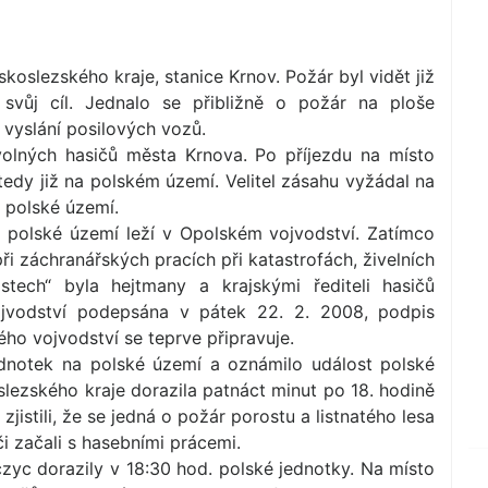
oslezského kraje, stanice Krnov. Požár byl vidět již
svůj cíl. Jednalo se přibližně o požár na ploše
 vyslání posilových vozů.
olných hasičů města Krnova. Po příjezdu na místo
, tedy již na polském území. Velitel zásahu vyžádal na
 polské území.
 polské území leží v Opolském vojvodství. Zatímco
 záchranářských pracích při katastrofách, živelních
ech“ byla hejtmany a krajskými řediteli hasičů
jvodství podepsána v pátek 22. 2. 2008, podpis
o vojvodství se teprve připravuje.
jednotek na polské území a oznámilo událost polské
lezského kraje dorazila patnáct minut po 18. hodině
jistili, že se jedná o požár porostu a listnatého lesa
i začali s hasebními prácemi.
zyc dorazily v 18:30 hod. polské jednotky. Na místo