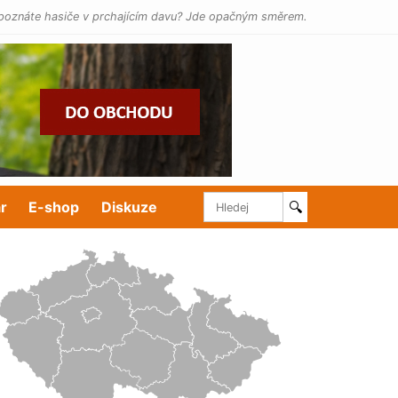
poznáte hasiče v prchajícím davu? Jde opačným směrem.
r
E-shop
Diskuze
🔍