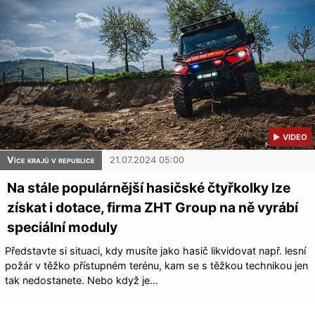
▶ VIDEO
Více krajů v republice
21.07.2024 05:00
Na stále populárnější hasičské čtyřkolky lze
získat i dotace, firma ZHT Group na ně vyrábí
speciální moduly
Představte si situaci, kdy musíte jako hasič likvidovat např. lesní
požár v těžko přístupném terénu, kam se s těžkou technikou jen
tak nedostanete. Nebo když je…