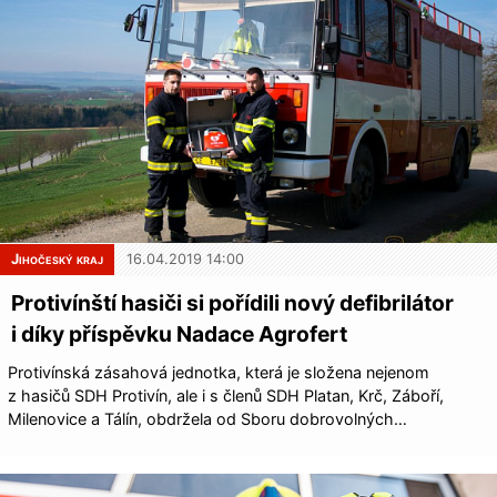
Jihočeský kraj
16.04.2019 14:00
Protivínští hasiči si pořídili nový defibrilátor
i díky příspěvku Nadace Agrofert
Protivínská zásahová jednotka, která je složena nejenom
z hasičů SDH Protivín, ale i s členů SDH Platan, Krč, Záboří,
Milenovice a Tálín, obdržela od Sboru dobrovolných…