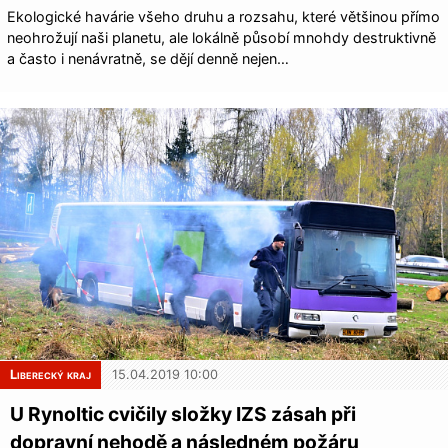
Ekologické havárie všeho druhu a rozsahu, které většinou přímo
neohrožují naši planetu, ale lokálně působí mnohdy destruktivně
a často i nenávratně, se dějí denně nejen…
Liberecký kraj
15.04.2019 10:00
U Rynoltic cvičily složky IZS zásah při
dopravní nehodě a následném požáru