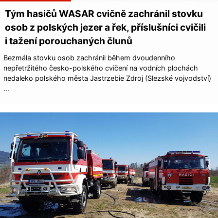
Tým hasičů WASAR cvičně zachránil stovku
osob z polských jezer a řek, příslušníci cvičili
i tažení porouchaných člunů
Bezmála stovku osob zachránil během dvoudenního
nepřetržitého česko-polského cvičení na vodních plochách
nedaleko polského města Jastrzebie Zdroj (Slezské vojvodství)
…