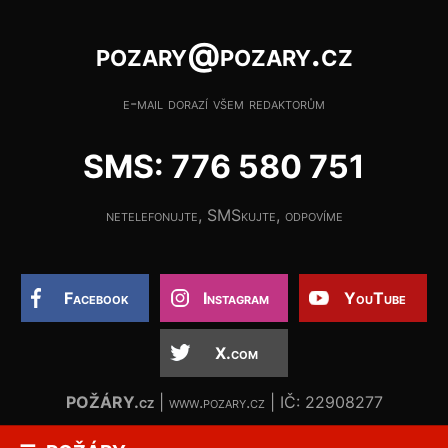
pozary@pozary.cz
e-mail dorazí všem redaktorům
SMS: 776 580 751
netelefonujte, SMSkujte, odpovíme
Facebook
Instagram
YouTube
X.com
POŽÁRY.cz
| www.pozary.cz | IČ: 22908277