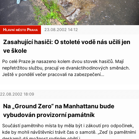
Hlavní město Praha
23.08.2002 14:12
Zasahující hasiči: O stoleté vodě nás učili jen
ve škole
Po celé Praze je nasazeno kolem dvou stovek hasičů. Mají
nepřetržitou službu, pracují ve dvanáctihodinových směnách.
Ještě v pondělí večer pracovali na zabezpečení…
22.08.2002 18:09
Na „Ground Zero“ na Manhattanu bude
vybudován provizorní památník
Součástí pamětního místa by měla být i zákoutí pro odpočinek,
kde by mohli návštěvníci trávit čas o samotě. „Zeď (s pamětními
deskami) dá možnost rodinám obětí i…