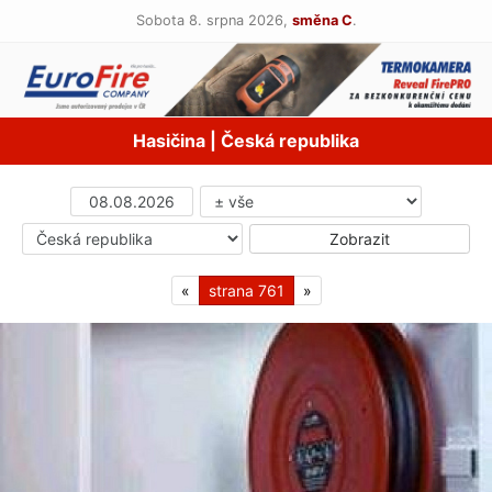
Sobota 8. srpna 2026,
směna C
.
Hasičina | Česká republika
«
761
»