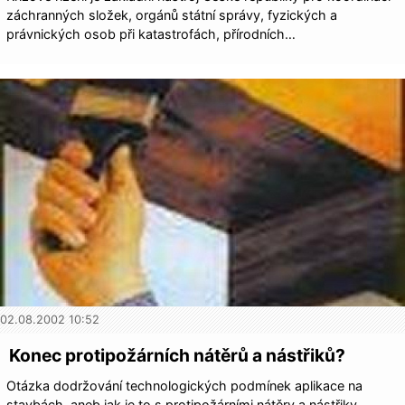
záchranných složek, orgánů státní správy, fyzických a
právnických osob při katastrofách, přírodních…
02.08.2002 10:52
Konec protipožárních nátěrů a nástřiků?
Otázka dodržování technologických podmínek aplikace na
stavbách, aneb jak je to s protipožárními nátěry a nástřiky