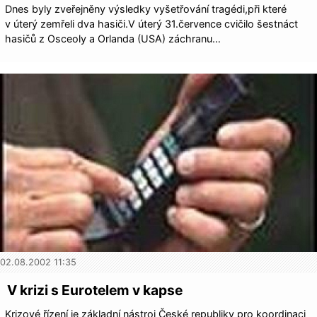
Dnes byly zveřejněny výsledky vyšetřování tragédi,při které
v úterý zemřeli dva hasiči.V úterý 31.července cvičilo šestnáct
hasičů z Osceoly a Orlanda (USA) záchranu…
02.08.2002 11:35
V krizi s Eurotelem v kapse
Krizové řízení je základní nástroj České republiky pro koordinaci