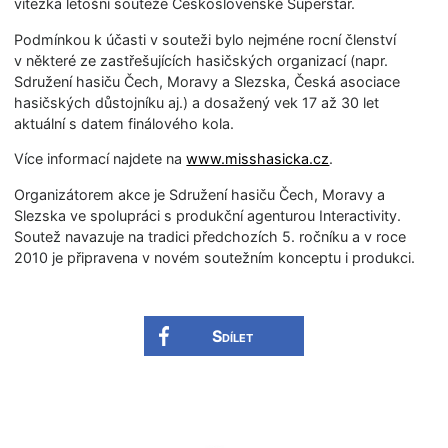
vítezka letošní souteže Československé Superstar.
Podmínkou k účasti v souteži bylo nejméne rocní členství
v některé ze zastřešujících hasičských organizací (napr.
Sdružení hasiču Čech, Moravy a Slezska, Česká asociace
hasičských důstojníku aj.) a dosažený vek 17 až 30 let
aktuální s datem finálového kola.
Více informací najdete na
www.misshasicka.cz
.
Organizátorem akce je Sdružení hasiču Čech, Moravy a
Slezska ve spolupráci s produkční agenturou Interactivity.
Soutež navazuje na tradici předchozích 5. ročníku a v roce
2010 je připravena v novém soutežním konceptu i produkci.
Sdílet