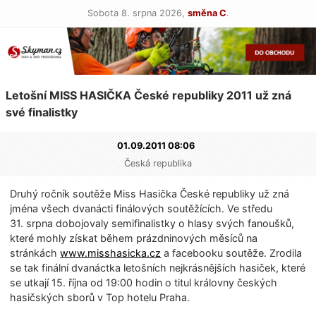
Sobota 8. srpna 2026,
směna C
.
Letošní MISS HASIČKA České republiky 2011 už zná
své finalistky
01.09.2011 08:06
Česká republika
Druhý ročník soutěže Miss Hasička České republiky už zná
jména všech dvanácti finálových soutěžících. Ve středu
31. srpna dobojovaly semifinalistky o hlasy svých fanoušků,
které mohly získat během prázdninových měsíců na
stránkách
www.misshasicka.cz
a facebooku soutěže. Zrodila
se tak finální dvanáctka letošních nejkrásnějších hasiček, které
se utkají 15. října od 19:00 hodin o titul královny českých
hasičských sborů v Top hotelu Praha.