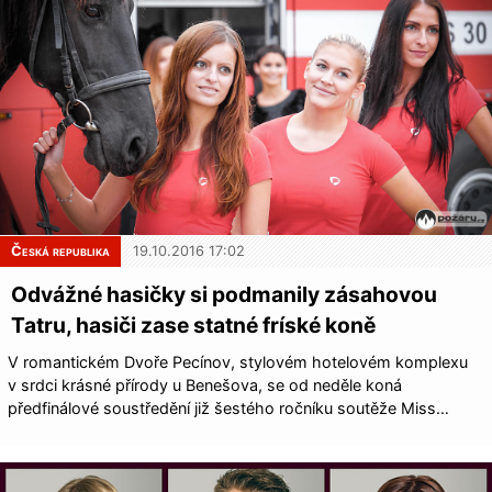
Česká republika
19.10.2016 17:02
Odvážné hasičky si podmanily zásahovou
Tatru, hasiči zase statné fríské koně
V romantickém Dvoře Pecínov, stylovém hotelovém komplexu
v srdci krásné přírody u Benešova, se od neděle koná
předfinálové soustředění již šestého ročníku soutěže Miss…