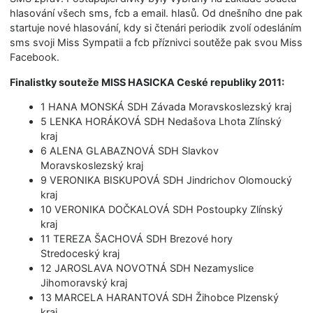
hlasování všech sms, fcb a email. hlasů. Od dnešního dne pak
startuje nové hlasování, kdy si čtenári periodik zvolí odesláním
sms svoji Miss Sympatii a fcb příznivci soutěže pak svou Miss
Facebook.
Finalistky souteže MISS HASICKA Ceské republiky 2011:
1 HANA MONSKÁ SDH Závada Moravskoslezský kraj
5 LENKA HORÁKOVÁ SDH Nedašova Lhota Zlínský
kraj
6 ALENA GLABAZNOVÁ SDH Slavkov
Moravskoslezský kraj
9 VERONIKA BISKUPOVÁ SDH Jindrichov Olomoucký
kraj
10 VERONIKA DOČKALOVÁ SDH Postoupky Zlínský
kraj
11 TEREZA ŠACHOVÁ SDH Brezové hory
Stredoceský kraj
12 JAROSLAVA NOVOTNÁ SDH Nezamyslice
Jihomoravský kraj
13 MARCELA HARANTOVÁ SDH Žihobce Plzenský
kraj