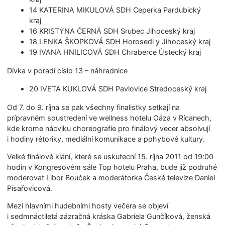
14 KATERINA MIKULOVÁ SDH Ceperka Pardubický
kraj
16 KRISTÝNA ČERNÁ SDH Srubec Jihoceský kraj
18 LENKA ŠKOPKOVÁ SDH Horosedl y Jihoceský kraj
19 IVANA HNILICOVÁ SDH Chraberce Ústecký kraj
Dívka v poradí císlo 13 – náhradnice
20 IVETA KUKLOVÁ SDH Pavlovice Stredoceský kraj
Od 7. do 9. ríjna se pak všechny finalistky setkají na
prípravném soustredení ve wellness hotelu Oáza v Rícanech,
kde krome nácviku choreografie pro finálový vecer absolvují
i hodiny rétoriky, mediální komunikace a pohybové kultury.
Velké finálové klání, které se uskutecní 15. ríjna 2011 od 19:00
hodin v Kongresovém sále Top hotelu Praha, bude již podruhé
moderovat Libor Bouček a moderátorka České televize Daniel
Písařovicová.
Mezi hlavními hudebními hosty večera se objeví
i sedmnáctiletá zázračná kráska Gabriela Gunčíková, ženská