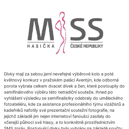
Dívky mají za sebou jarní neveřejné výběrové kolo a poté
květnový konkurz v pražském paláci Aventýn, kde odborná
porota vybrala celkem dvacet dívek a žen, které postoupily do
semifinálového výběru této netradiční souteže. Ihned po
vyhlášení výsledku se semifinalistky odebraly do uměleckého
fotoateliéru, kde za asistence profesionálního týmu vizážistů a
kadeřníků nafotily své prezentační soutežní fotografie, na
jejichž základě jim nejen internetoví fanoušci zasílaly do
včerejší půlnoci své hlasy, a to konkrétně prostřednictvím
SMS zpráv. Postupující dívky byly vybrány na základě součtu