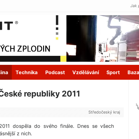
Jak 
čina
Technika
Podcast
Vzdělávání
Sport
Baza
eské republiky 2011
Středočeský kraj
2011 dospěla do svého finále. Dnes se všech
ásnější z nich.