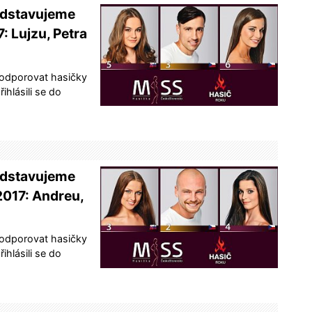
edstavujeme
7: Lujzu, Petra
podporovat hasičky
ihlásili se do
edstavujeme
 2017: Andreu,
podporovat hasičky
ihlásili se do