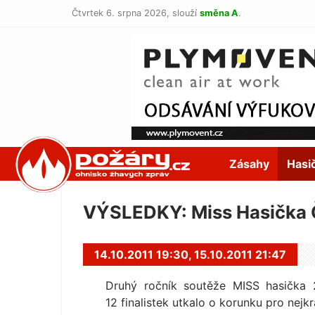
Čtvrtek 6. srpna 2026,
slouží
směna A
.
POŽÁRY.cz
Zásahy
Hasi
VÝSLEDKY: Miss Hasička Č
14.10.2011 19:30,
15.10.2011 21:47
Druhý ročník soutěže MISS hasička 
12 finalistek utkalo o korunku pro nejkr