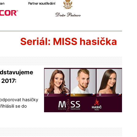
Seriál: MISS hasička
edstavujeme
k 2017:
podporovat hasičky
ihlásili se do