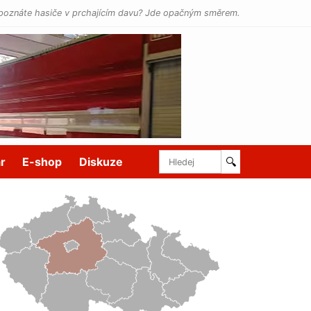
poznáte hasiče v prchajícím davu? Jde opačným směrem.
r
E-shop
Diskuze
🔍