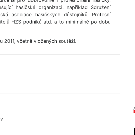
určena pro dobrovolné i profesionální hasičky,
šující hasičské organizaci, například Sdružení
ká asociace hasičských důstojníků, Profesní
itelů HZS podniků atd. a to minimálně po dobu
u 2011, včetně vložených soutěží.
ov