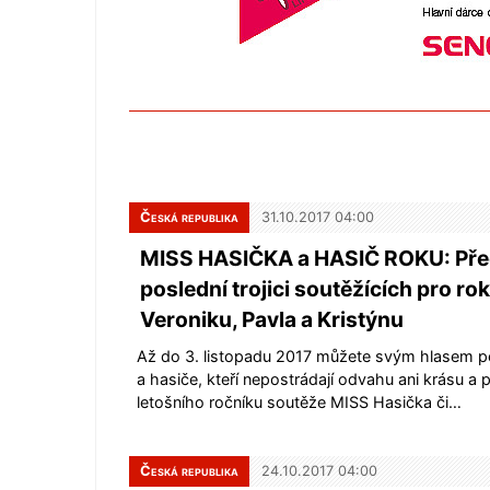
Česká republika
31.10.2017 04:00
MISS HASIČKA a HASIČ ROKU: Př
poslední trojici soutěžících pro ro
Veroniku, Pavla a Kristýnu
Až do 3. listopadu 2017 můžete svým hlasem 
a hasiče, kteří nepostrádají odvahu ani krásu a př
letošního ročníku soutěže MISS Hasička či…
Česká republika
24.10.2017 04:00