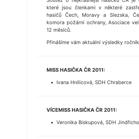
Soutěž o nejkrásnější hasičku ČR je 
které jsou členkami v některé zastře
hasičů Čech, Moravy a Slezska, Čes
komora požární ochrany, Asociace vel
12 měsíců.
Přinášíme vám aktuální výsledky ročník
MISS HASIČKA ČR 2011:
Ivana Hnilicová, SDH Chraberce
VÍCEMISS HASIČKA ČR 2011:
Veronika Biskupová, SDH Jindřich